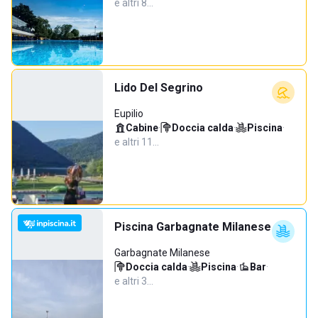
e altri 8…
Lido Del Segrino
Eupilio
Cabine
·
Doccia calda
·
Piscina
·
e altri 11…
Piscina Garbagnate Milanese
Garbagnate Milanese
Doccia calda
·
Piscina
·
Bar
·
e altri 3…