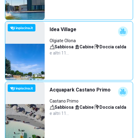
Idea Village
Olgiate Olona
Sabbiosa
·
Cabine
·
Doccia calda
·
e altri 11…
Acquapark Castano Primo
Castano Primo
Sabbiosa
·
Cabine
·
Doccia calda
·
e altri 11…