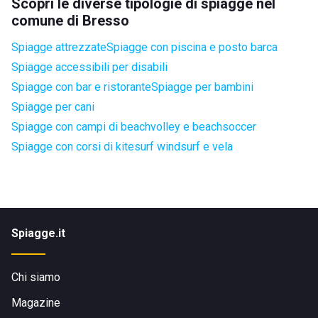
Scopri le diverse tipologie di spiagge nel
comune di Bresso
Spiagge attrezzate
Spiagge con piscina e posto barca
Spiagge accessibili per disabili
Spiagge con bar e ristorante
Spiagge per bambini
Spiagge per cani
Spiagge con campi di beachvolley e beachsoccer
Spiagge con corsi di kitesurf windsurf e vela
Spiagge.it
Chi siamo
Magazine