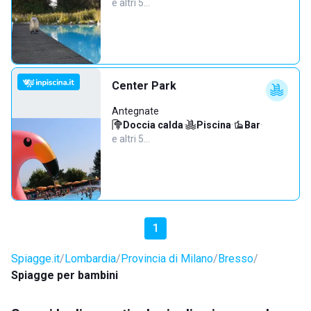
e altri 5…
Center Park
Antegnate
Doccia calda
·
Piscina
·
Bar
·
e altri 5…
1
Spiagge.it
Lombardia
Provincia di Milano
Bresso
Spiagge per bambini