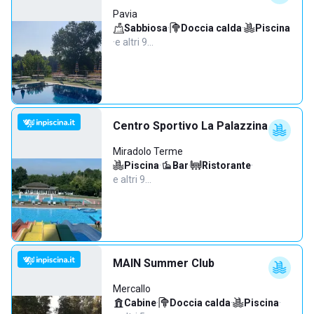
Pavia
Sabbiosa
·
Doccia calda
·
Piscina
·
e altri 9…
Centro Sportivo La Palazzina
Miradolo Terme
Piscina
·
Bar
·
Ristorante
·
e altri 9…
MAIN Summer Club
Mercallo
Cabine
·
Doccia calda
·
Piscina
·