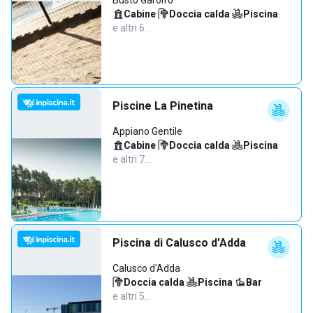
Busto Garolfo
Cabine
·
Doccia calda
·
Piscina
·
e altri 6…
Piscine La Pinetina
Appiano Gentile
Cabine
·
Doccia calda
·
Piscina
·
e altri 7…
Piscina di Calusco d'Adda
Calusco d'Adda
Doccia calda
·
Piscina
·
Bar
·
e altri 5…