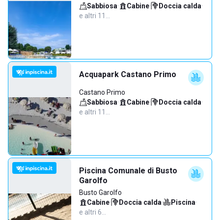
Sabbiosa
·
Cabine
·
Doccia calda
·
e altri 11…
Acquapark Castano Primo
Castano Primo
Sabbiosa
·
Cabine
·
Doccia calda
·
e altri 11…
Piscina Comunale di Busto
Garolfo
Busto Garolfo
Cabine
·
Doccia calda
·
Piscina
·
e altri 6…