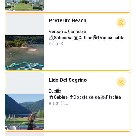
Preferito Beach
Verbania, Cannobio
Sabbiosa
·
Cabine
·
Doccia calda
·
e altri 8…
Lido Del Segrino
Eupilio
Cabine
·
Doccia calda
·
Piscina
·
e altri 11…