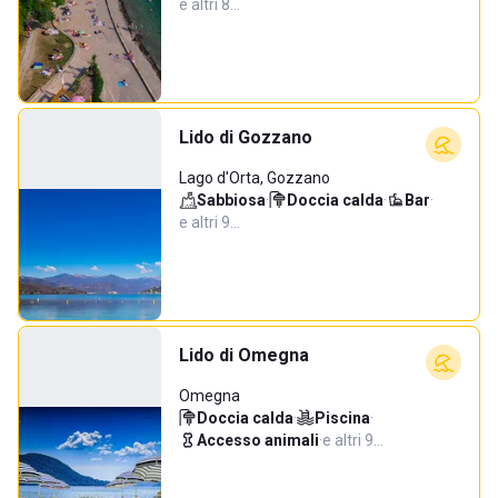
e altri 8…
Lido di Gozzano
Lago d'Orta, Gozzano
Sabbiosa
·
Doccia calda
·
Bar
·
e altri 9…
Lido di Omegna
Omegna
Doccia calda
·
Piscina
·
Accesso animali
·
e altri 9…