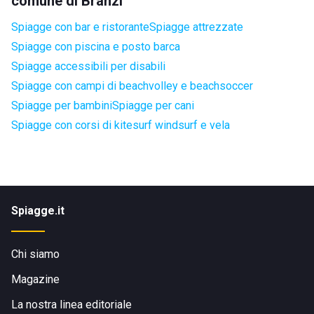
comune di Branzi
Spiagge con bar e ristorante
Spiagge attrezzate
Spiagge con piscina e posto barca
Spiagge accessibili per disabili
Spiagge con campi di beachvolley e beachsoccer
Spiagge per bambini
Spiagge per cani
Spiagge con corsi di kitesurf windsurf e vela
Spiagge.it
Chi siamo
Magazine
La nostra linea editoriale