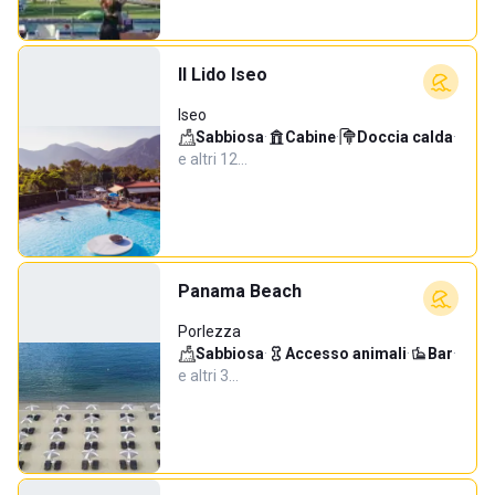
Il Lido Iseo
Iseo
Sabbiosa
·
Cabine
·
Doccia calda
·
e altri 12…
Panama Beach
Porlezza
Sabbiosa
·
Accesso animali
·
Bar
·
e altri 3…