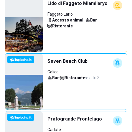
Lido di Faggeto Miamilaryo
Faggeto Lario
Accesso animali
·
Bar
·
Ristorante
Seven Beach Club
Colico
Bar
·
Ristorante
·
e altri 3…
Pratogrande Frontelago
Garlate