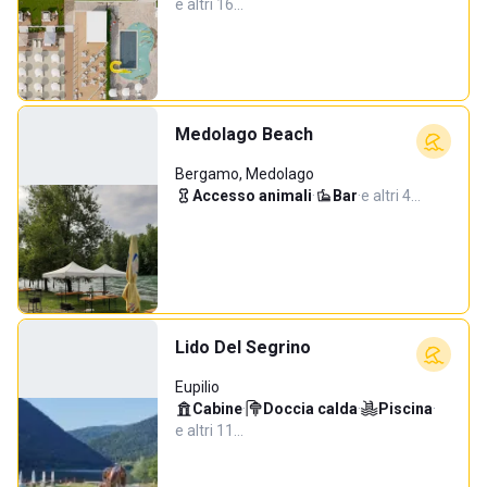
e altri 16…
Medolago Beach
Bergamo, Medolago
Accesso animali
·
Bar
·
e altri 4…
Lido Del Segrino
Eupilio
Cabine
·
Doccia calda
·
Piscina
·
e altri 11…