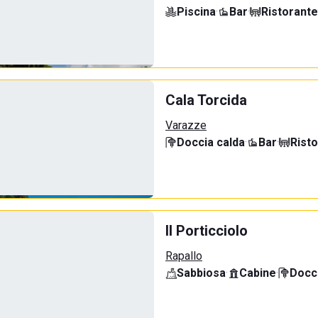
Piscina
·
Bar
·
Ristorante
Cala Torcida
Varazze
Doccia calda
·
Bar
·
Rist
Il Porticciolo
Rapallo
Sabbiosa
·
Cabine
·
Docci