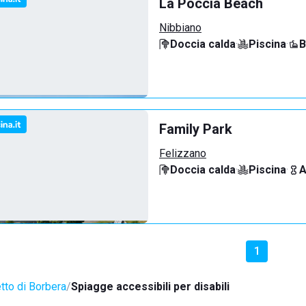
La Poccia Beach
Nibbiano
Doccia calda
·
Piscina
·
B
Family Park
Felizzano
Doccia calda
·
Piscina
·
A
1
tto di Borbera
Spiagge accessibili per disabili