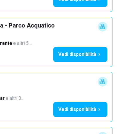
ba - Parco Acquatico
orante
·
e altri 5…
Vedi disponibilità
ar
·
e altri 3…
Vedi disponibilità