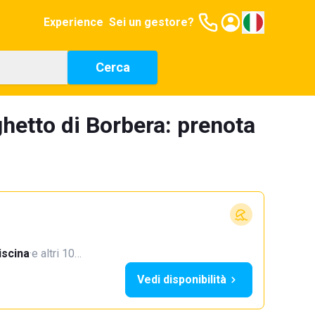
Experience
Sei un gestore?
Cerca
ghetto di Borbera: prenota
iscina
·
e altri 10…
Vedi disponibilità