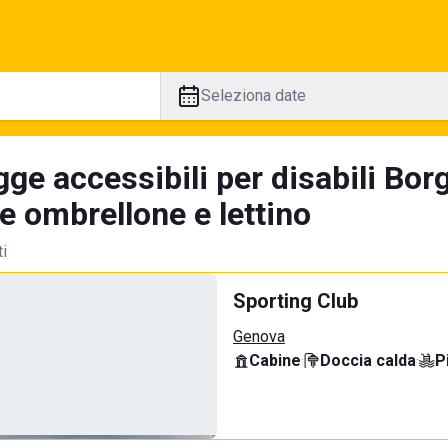
Seleziona date
ge accessibili per disabili Bor
e ombrellone e lettino
ti
Sporting Club
Genova
Cabine
·
Doccia calda
·
P