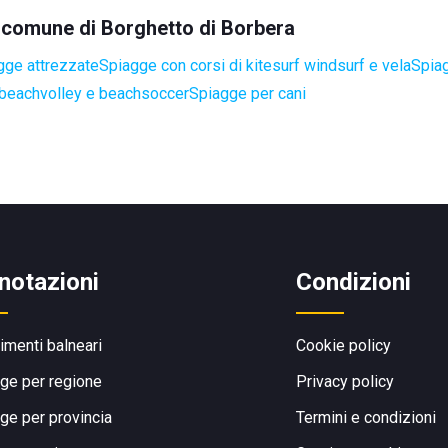
el comune di Borghetto di Borbera
gge attrezzate
Spiagge con corsi di kitesurf windsurf e vela
Spiag
 beachvolley e beachsoccer
Spiagge per cani
notazioni
Condizioni
limenti balneari
Cookie policy
ge per regione
Privacy policy
ge per provincia
Termini e condizioni