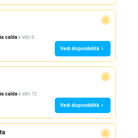
a calda
·
e altri 6…
Vedi disponibilità
a calda
·
e altri 12…
Vedi disponibilità
ta