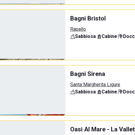
Bagni Bristol
Rapallo
Sabbiosa
·
Cabine
·
Docci
Bagni Sirena
Santa Margherita Ligure
Sabbiosa
·
Cabine
·
Docci
Oasi Al Mare - La Vallet