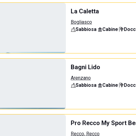
La Caletta
Bogliasco
Sabbiosa
·
Cabine
·
Docci
Bagni Lido
Arenzano
Sabbiosa
·
Cabine
·
Docci
Pro Recco My Sport B
Recco, Recco