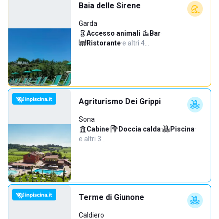
Baia delle Sirene
Garda
Accesso animali
·
Bar
·
Ristorante
·
e altri 4…
Agriturismo Dei Grippi
Sona
Cabine
·
Doccia calda
·
Piscina
·
e altri 3…
Terme di Giunone
Caldiero