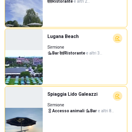
Ristorante
·
e altri 2…
Lugana Beach
Sirmione
Bar
·
Ristorante
·
e altri 3…
Spiaggia Lido Galeazzi
Sirmione
Accesso animali
·
Bar
·
e altri 8…