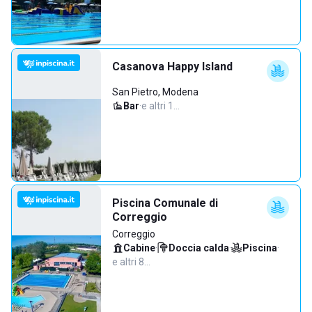
Casanova Happy Island
San Pietro, Modena
Bar
·
e altri 1…
Piscina Comunale di
Correggio
Correggio
Cabine
·
Doccia calda
·
Piscina
·
e altri 8…