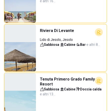
e altri 16…
Riviera Di Levante
Lido di Jesolo, Jesolo
Sabbiosa
·
Cabine
·
Bar
·
e altri 8…
Tenuta Primero Grado Family
Resort
Sabbiosa
·
Cabine
·
Doccia calda
·
e altri 13…