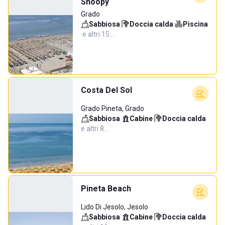
Snoopy
Grado
Sabbiosa
·
Doccia calda
·
Piscina
·
e altri 15…
Costa Del Sol
Grado Pineta, Grado
Sabbiosa
·
Cabine
·
Doccia calda
·
e altri 8…
Pineta Beach
Lido Di Jesolo, Jesolo
Sabbiosa
·
Cabine
·
Doccia calda
·