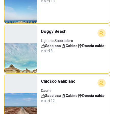
e altri 13…
Doggy Beach
Lignano Sabbiadoro
Sabbiosa
·
Cabine
·
Doccia calda
·
e altri 8…
Chiosco Gabbiano
Caorle
Sabbiosa
·
Cabine
·
Doccia calda
·
e altri 12…