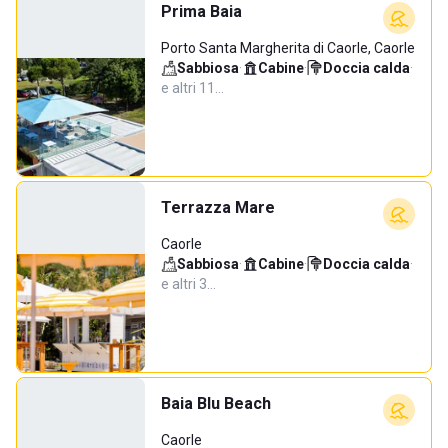
Prima Baia
Porto Santa Margherita di Caorle, Caorle
Sabbiosa
·
Cabine
·
Doccia calda
·
e altri 11…
Terrazza Mare
Caorle
Sabbiosa
·
Cabine
·
Doccia calda
·
e altri 3…
Baia Blu Beach
Caorle