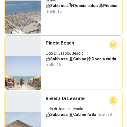
Grado
Sabbiosa
·
Doccia calda
·
Piscina
·
e altri 15…
Pineta Beach
Lido Di Jesolo, Jesolo
Sabbiosa
·
Cabine
·
Doccia calda
·
e altri 16…
Riviera Di Levante
Lido di Jesolo, Jesolo
Sabbiosa
·
Cabine
·
Bar
·
e altri 8…