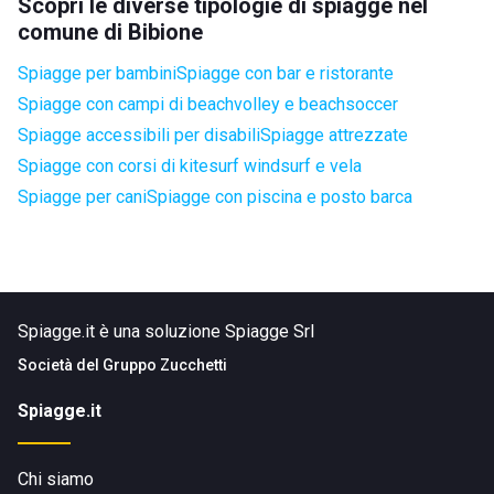
Scopri le diverse tipologie di spiagge nel
comune di Bibione
Spiagge per bambini
Spiagge con bar e ristorante
Spiagge con campi di beachvolley e beachsoccer
Spiagge accessibili per disabili
Spiagge attrezzate
Spiagge con corsi di kitesurf windsurf e vela
Spiagge per cani
Spiagge con piscina e posto barca
Spiagge.it è una soluzione Spiagge Srl
Società del
Gruppo Zucchetti
Spiagge.it
Chi siamo