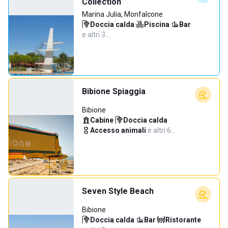
Collection
Marina Julia, Monfalcone
Doccia calda
·
Piscina
·
Bar
·
e altri 3…
Bibione Spiaggia
Bibione
Cabine
·
Doccia calda
·
Accesso animali
·
e altri 6…
Seven Style Beach
Bibione
Doccia calda
·
Bar
·
Ristorante
·