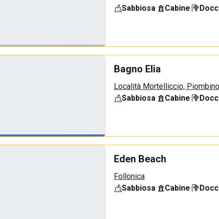
Sabbiosa
·
Cabine
·
Docci
Bagno Elia
Località Mortelliccio, Piombin
Sabbiosa
·
Cabine
·
Docci
Eden Beach
Follonica
Sabbiosa
·
Cabine
·
Docci