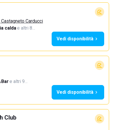
, Castagneto Carducci
a calda
·
e altri 8…
Vedi disponibilità
Bar
·
e altri 9…
Vedi disponibilità
h Club