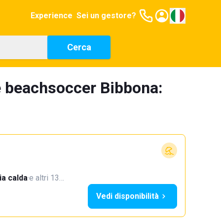
Experience
Sei un gestore?
Cerca
e beachsoccer Bibbona:
a calda
·
e altri 13…
Vedi disponibilità