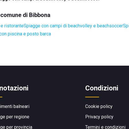
el comune di Bibbona
e ristorante
Spiagge con campi di beachvolley e beachsoccer
Sp
con piscina e posto barca
notazioni
Condizioni
limenti balneari
Cookie policy
ge per regione
Privacy policy
ge per provincia
Termini e condizioni