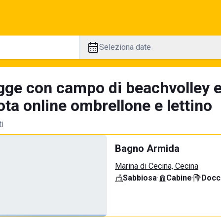
Seleziona date
gge con campo di beachvolley 
ta online ombrellone e lettino
ti
Bagno Armida
Marina di Cecina, Cecina
Sabbiosa
·
Cabine
·
Docci