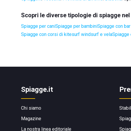
Scopri le diverse tipologie di spiagge n
Spiagge per cani
Spiagge per bambini
Spiagge con bar 
Spiagge con corsi di kitesurf windsurf e vela
Spiagge 
Spiagge.it
Pre
Chi siamo
Stabi
Magazine
Spiag
La nostra linea editoriale
Spiag