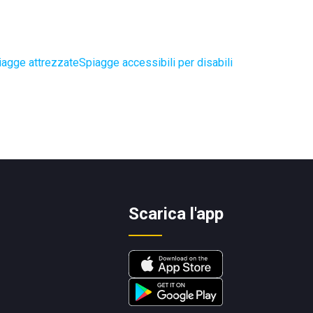
iagge attrezzate
Spiagge accessibili per disabili
Scarica l'app