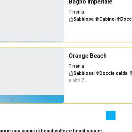
Bagno Imperiale
Tirrenia
Sabbiosa
·
Cabine
·
Docci
Orange Beach
Tirrenia
Sabbiosa
·
Doccia calda
·
e altri 7…
1
agge con campi di beachvolley e beachsoccer