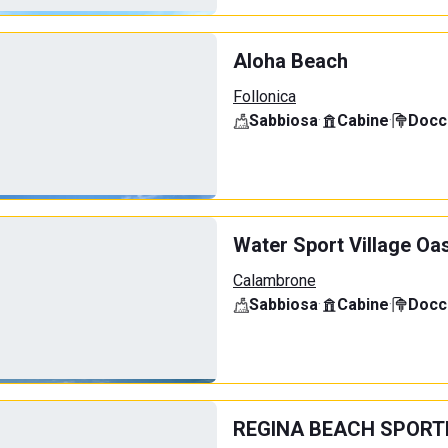
Aloha Beach
Follonica
Sabbiosa
·
Cabine
·
Docci
Water Sport Village Oa
Calambrone
Sabbiosa
·
Cabine
·
Docci
REGINA BEACH SPORT