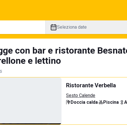
Seleziona date
gge con bar e ristorante Besnat
llone e lettino
ti
Ristorante Verbella
Sesto Calende
Doccia calda
·
Piscina
·
A