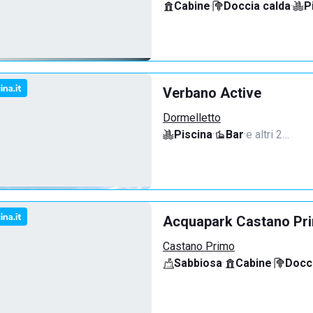
Cabine
·
Doccia calda
·
P
Verbano Active
Dormelletto
Piscina
·
Bar
·
e altri 2…
Acquapark Castano Pr
Castano Primo
Sabbiosa
·
Cabine
·
Docci