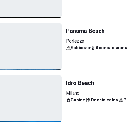
Panama Beach
Porlezza
Sabbiosa
·
Accesso anima
Idro Beach
Milano
Cabine
·
Doccia calda
·
P