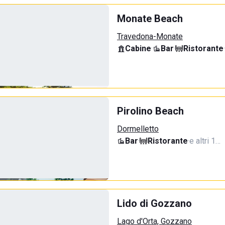
Monate Beach
Travedona-Monate
Cabine
·
Bar
·
Ristorante
·
Pirolino Beach
Dormelletto
Bar
·
Ristorante
·
e altri 1…
Lido di Gozzano
Lago d'Orta, Gozzano