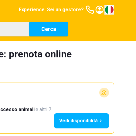
Experience
Sei un gestore?
Cerca
e: prenota online
ccesso animali
·
e altri 7…
Vedi disponibilità