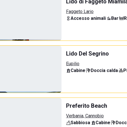
Lido di Faggeto Miamil
Faggeto Lario
Accesso animali
·
Bar
·
R
Lido Del Segrino
Eupilio
Cabine
·
Doccia calda
·
P
Preferito Beach
Verbania, Cannobio
Sabbiosa
·
Cabine
·
Docci