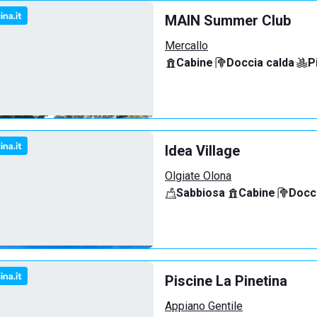
MAIN Summer Club
Mercallo
Cabine
·
Doccia calda
·
P
Idea Village
Olgiate Olona
Sabbiosa
·
Cabine
·
Docci
Piscine La Pinetina
Appiano Gentile