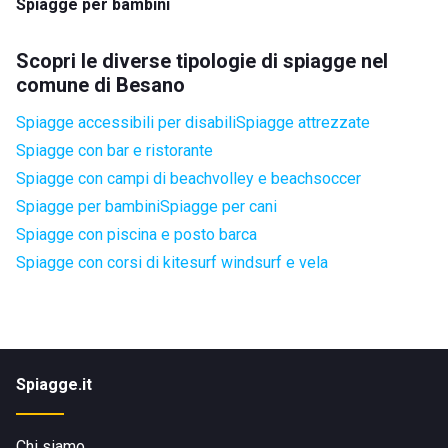
Spiagge per bambini
Scopri le diverse tipologie di spiagge nel
comune di Besano
Spiagge accessibili per disabili
Spiagge attrezzate
Spiagge con bar e ristorante
Spiagge con campi di beachvolley e beachsoccer
Spiagge per bambini
Spiagge per cani
Spiagge con piscina e posto barca
Spiagge con corsi di kitesurf windsurf e vela
Spiagge.it
Chi siamo