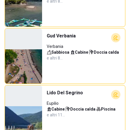
e altri 8…
Gud Verbania
Verbania
Sabbiosa
·
Cabine
·
Doccia calda
·
e altri 8…
Lido Del Segrino
Eupilio
Cabine
·
Doccia calda
·
Piscina
·
e altri 11…