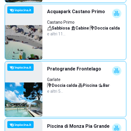
Acquapark Castano Primo
Castano Primo
Sabbiosa
·
Cabine
·
Doccia calda
·
e altri 11…
Pratogrande Frontelago
Garlate
Doccia calda
·
Piscina
·
Bar
·
e altri 5…
Piscina di Monza Pia Grande