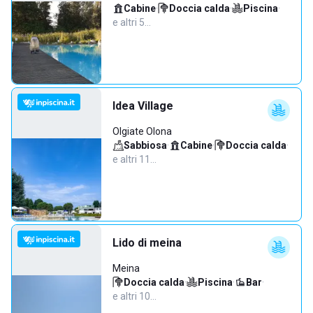
Cabine
·
Doccia calda
·
Piscina
·
e altri 5…
Idea Village
Olgiate Olona
Sabbiosa
·
Cabine
·
Doccia calda
·
e altri 11…
Lido di meina
Meina
Doccia calda
·
Piscina
·
Bar
·
e altri 10…