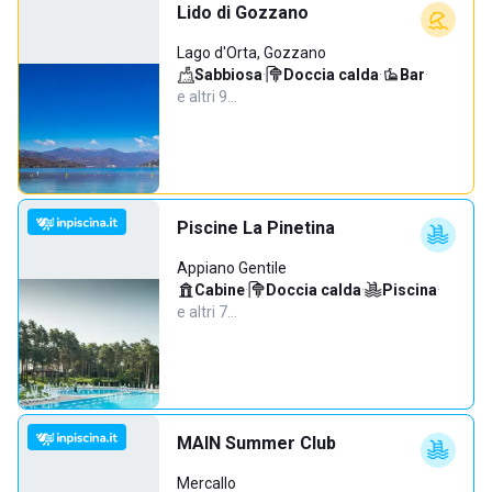
Lido di Gozzano
Lago d'Orta, Gozzano
Sabbiosa
·
Doccia calda
·
Bar
·
e altri 9…
Piscine La Pinetina
Appiano Gentile
Cabine
·
Doccia calda
·
Piscina
·
e altri 7…
MAIN Summer Club
Mercallo