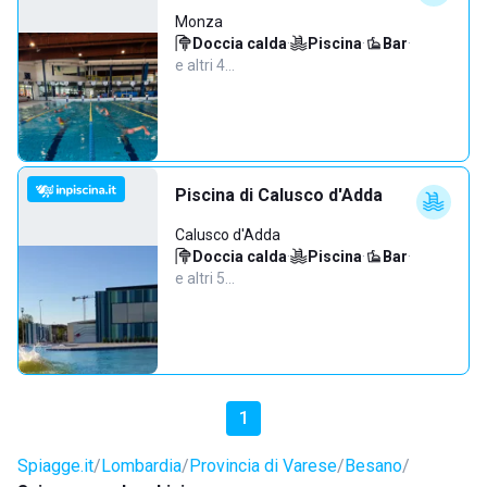
Monza
Doccia calda
·
Piscina
·
Bar
·
e altri 4…
Piscina di Calusco d'Adda
Calusco d'Adda
Doccia calda
·
Piscina
·
Bar
·
e altri 5…
1
Spiagge.it
Lombardia
Provincia di Varese
Besano