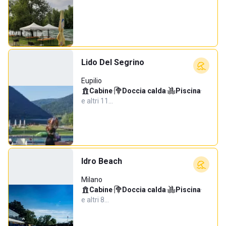
Lido Del Segrino
Eupilio
Cabine
·
Doccia calda
·
Piscina
·
e altri 11…
Idro Beach
Milano
Cabine
·
Doccia calda
·
Piscina
·
e altri 8…