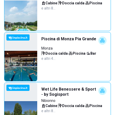
Cabine
·
Doccia calda
·
Piscina
·
e altri 8…
Piscina di Monza Pia Grande
Monza
Doccia calda
·
Piscina
·
Bar
·
e altri 4…
Wet Life Benessere & Sport
- by Sogisport
Nibionno
Cabine
·
Doccia calda
·
Piscina
·
e altri 8…