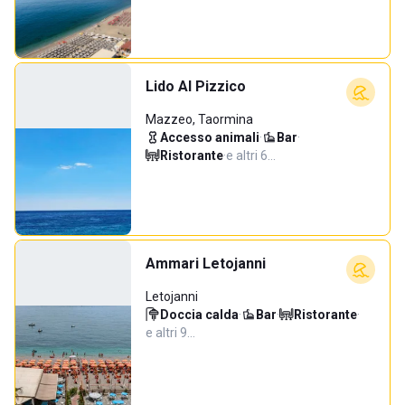
Lido Al Pizzico
Mazzeo, Taormina
Accesso animali
·
Bar
·
Ristorante
·
e altri 6…
Ammari Letojanni
Letojanni
Doccia calda
·
Bar
·
Ristorante
·
e altri 9…