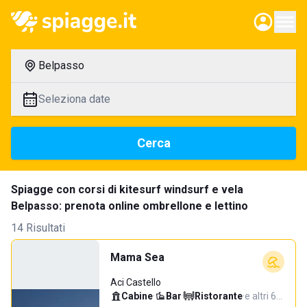
Belpasso
Seleziona date
Cerca
Spiagge con corsi di kitesurf windsurf e vela
Belpasso: prenota online ombrellone e lettino
14 Risultati
Mama Sea
Aci Castello
Cabine
·
Bar
·
Ristorante
·
e altri 6…