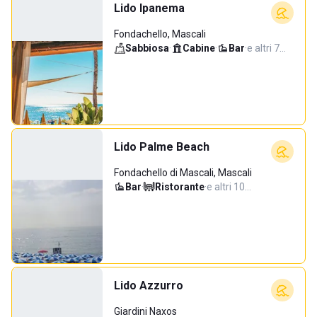
Lido Ipanema
Fondachello, Mascali
Sabbiosa
·
Cabine
·
Bar
·
e altri 7…
Lido Palme Beach
Fondachello di Mascali, Mascali
Bar
·
Ristorante
·
e altri 10…
Lido Azzurro
Giardini Naxos