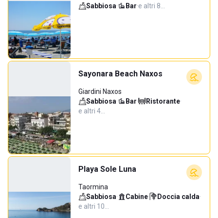
Sabbiosa
·
Bar
·
e altri 8…
Sayonara Beach Naxos
Giardini Naxos
Sabbiosa
·
Bar
·
Ristorante
·
e altri 4…
Playa Sole Luna
Taormina
Sabbiosa
·
Cabine
·
Doccia calda
·
e altri 10…