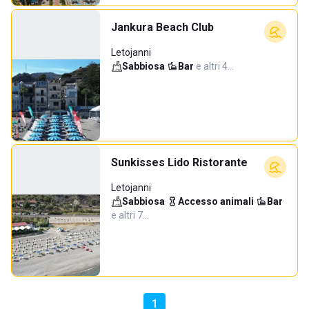
Jankura Beach Club
Letojanni
Sabbiosa
·
Bar
·
e altri 4…
Sunkisses Lido Ristorante
Letojanni
Sabbiosa
·
Accesso animali
·
Bar
·
e altri 7…
1