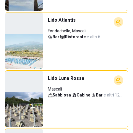
Lido Atlantis
Fondachello, Mascali
Bar
·
Ristorante
·
e altri 6…
Lido Luna Rossa
Mascali
Sabbiosa
·
Cabine
·
Bar
·
e altri 12…