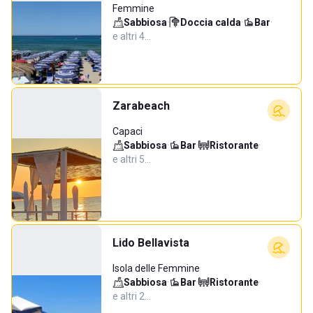
Femmine
Sabbiosa
·
Doccia calda
·
Bar
·
e altri 4…
Zarabeach
Capaci
Sabbiosa
·
Bar
·
Ristorante
·
e altri 5…
Lido Bellavista
Isola delle Femmine
Sabbiosa
·
Bar
·
Ristorante
·
e altri 2…