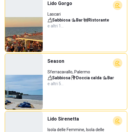
Lido Gorgo
Lascari
Sabbiosa
·
Bar
·
Ristorante
·
e altri 1…
Season
Sferracavallo, Palermo
Sabbiosa
·
Doccia calda
·
Bar
·
e altri 5…
Lido Sirenetta
Isola delle Femmine, Isola delle