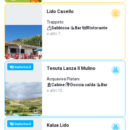
Lido Casello
Trappeto
Sabbiosa
·
Bar
·
Ristorante
·
e altri 7…
Tenuta Lanza Il Mulino
Acquaviva Platani
Cabine
·
Doccia calda
·
Bar
·
e altri 10…
Kalua Lido