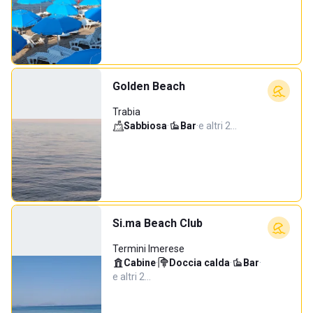
Golden Beach
Trabia
Sabbiosa
·
Bar
·
e altri 2…
Si.ma Beach Club
Termini Imerese
Cabine
·
Doccia calda
·
Bar
·
e altri 2…