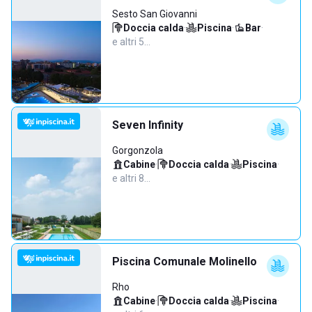
Sesto San Giovanni
Doccia calda
·
Piscina
·
Bar
·
e altri 5…
Seven Infinity
Gorgonzola
Cabine
·
Doccia calda
·
Piscina
·
e altri 8…
Piscina Comunale Molinello
Rho
Cabine
·
Doccia calda
·
Piscina
·