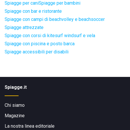
Spiagge per cani
Spiagge per bambini
Spiagge con bar e ristorante
Spiagge con campi di beachvolley e beachsoccer
Spiagge attrezzate
Spiagge con corsi di kitesurf windsurf e vela
Spiagge con piscina e posto barca
Spiagge accessibili per disabili
Spiagge.it
Chi siamo
Magazine
La nostra linea editoriale