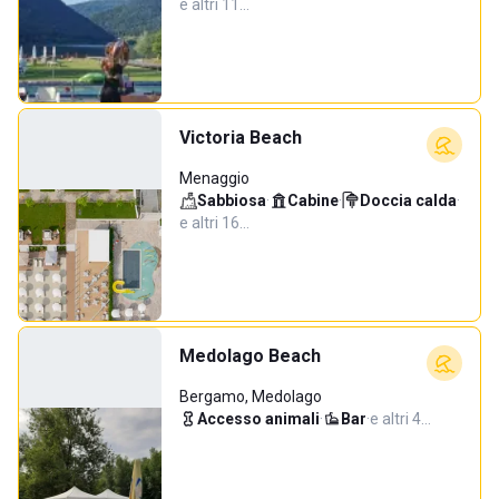
e altri 11…
Victoria Beach
Menaggio
Sabbiosa
·
Cabine
·
Doccia calda
·
e altri 16…
Medolago Beach
Bergamo, Medolago
Accesso animali
·
Bar
·
e altri 4…