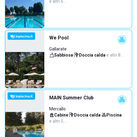
e altri 6…
We Pool
Gallarate
Sabbiosa
·
Doccia calda
·
e altri 8…
MAIN Summer Club
Mercallo
Cabine
·
Doccia calda
·
Piscina
·
e altri 5…