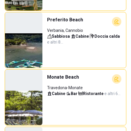
Preferito Beach
Verbania, Cannobio
Sabbiosa
·
Cabine
·
Doccia calda
·
e altri 8…
Monate Beach
Travedona-Monate
Cabine
·
Bar
·
Ristorante
·
e altri 6…