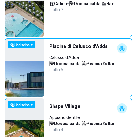
Cabine
·
Doccia calda
·
Bar
·
e altri 7…
Piscina di Calusco d'Adda
Calusco d'Adda
Doccia calda
·
Piscina
·
Bar
·
e altri 5…
Shape Village
Appiano Gentile
Doccia calda
·
Piscina
·
Bar
·
e altri 4…