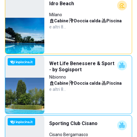
Idro Beach
Milano
Cabine
·
Doccia calda
·
Piscina
·
e altri 8…
Wet Life Benessere & Sport
- by Sogisport
Nibionno
Cabine
·
Doccia calda
·
Piscina
·
e altri 8…
Sporting Club Cisano
Cisano Bergamasco