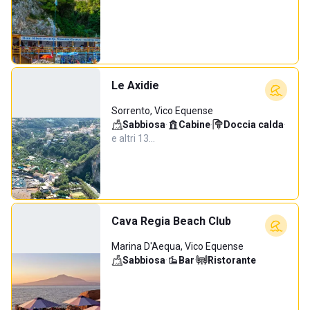
Le Axidie
Sorrento, Vico Equense
Sabbiosa
·
Cabine
·
Doccia calda
·
e altri 13…
Cava Regia Beach Club
Marina D'Aequa, Vico Equense
Sabbiosa
·
Bar
·
Ristorante