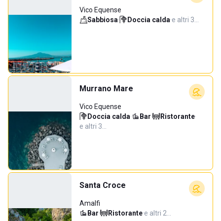
Vico Equense
Sabbiosa
·
Doccia calda
·
e altri 3…
Murrano Mare
Vico Equense
Doccia calda
·
Bar
·
Ristorante
·
e altri 3…
Santa Croce
Amalfi
Bar
·
Ristorante
·
e altri 2…