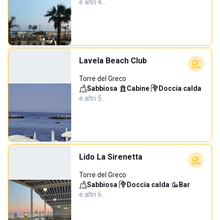
e altri 4…
Lavela Beach Club
Torre del Greco
Sabbiosa
·
Cabine
·
Doccia calda
·
e altri 5…
Lido La Sirenetta
Torre del Greco
Sabbiosa
·
Doccia calda
·
Bar
·
e altri 6…