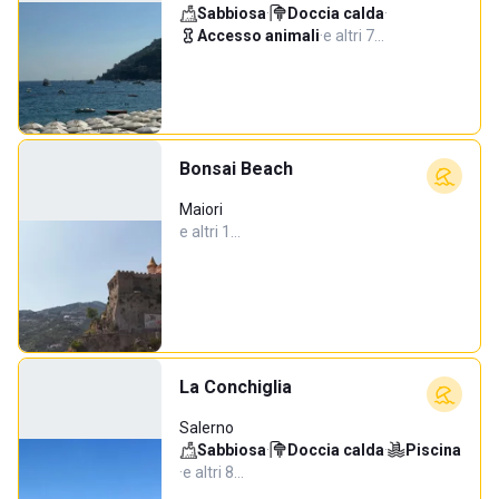
Sabbiosa
·
Doccia calda
·
Accesso animali
·
e altri 7…
Bonsai Beach
Maiori
e altri 1…
La Conchiglia
Salerno
Sabbiosa
·
Doccia calda
·
Piscina
·
e altri 8…