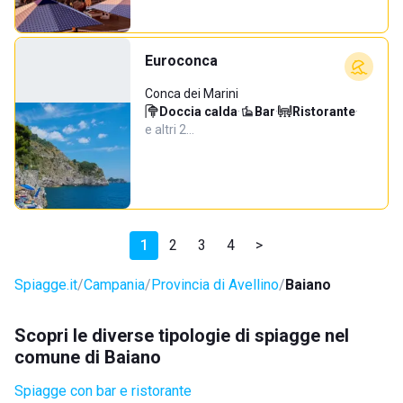
Euroconca
Conca dei Marini
Doccia calda
·
Bar
·
Ristorante
·
e altri 2…
1
2
3
4
>
Spiagge.it
Campania
Provincia di Avellino
Baiano
Scopri le diverse tipologie di spiagge nel
comune di Baiano
Spiagge con bar e ristorante