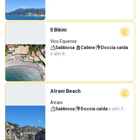
Il Bikini
Vico Equense
Sabbiosa
·
Cabine
·
Doccia calda
·
e altri 8…
Atrani Beach
Atrani
Sabbiosa
·
Doccia calda
·
e altri 3…