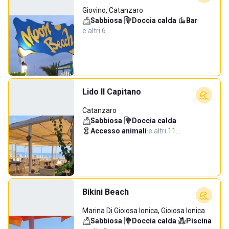
Giovino, Catanzaro
Sabbiosa
·
Doccia calda
·
Bar
·
e altri 6…
Lido Il Capitano
Catanzaro
Sabbiosa
·
Doccia calda
·
Accesso animali
·
e altri 11…
Bikini Beach
Marina Di Gioiosa Ionica, Gioiosa Ionica
Sabbiosa
·
Doccia calda
·
Piscina