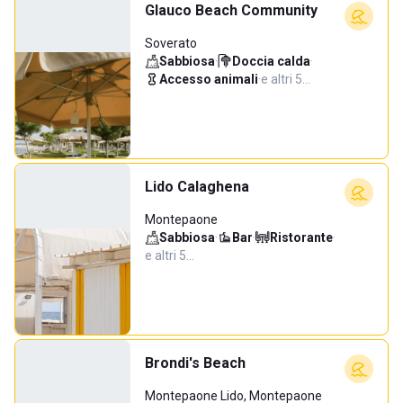
Glauco Beach Community
Soverato
Sabbiosa
·
Doccia calda
·
Accesso animali
·
e altri 5…
Lido Calaghena
Montepaone
Sabbiosa
·
Bar
·
Ristorante
·
e altri 5…
Brondi's Beach
Montepaone Lido, Montepaone