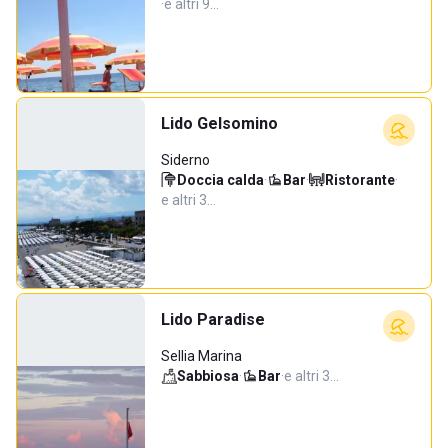
·
e altri 9…
Lido Gelsomino
Siderno
Doccia calda
·
Bar
·
Ristorante
·
e altri 3…
Lido Paradise
Sellia Marina
Sabbiosa
·
Bar
·
e altri 3…