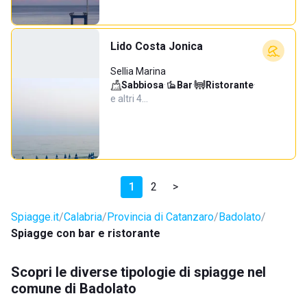
Lido Costa Jonica
Sellia Marina
Sabbiosa
·
Bar
·
Ristorante
·
e altri 4…
1
2
>
Spiagge.it
Calabria
Provincia di Catanzaro
Badolato
Spiagge con bar e ristorante
Scopri le diverse tipologie di spiagge nel
comune di Badolato