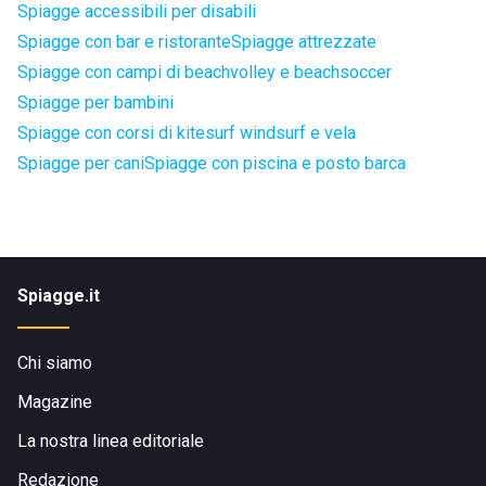
Spiagge accessibili per disabili
Spiagge con bar e ristorante
Spiagge attrezzate
Spiagge con campi di beachvolley e beachsoccer
Spiagge per bambini
Spiagge con corsi di kitesurf windsurf e vela
Spiagge per cani
Spiagge con piscina e posto barca
Spiagge.it
Chi siamo
Magazine
La nostra linea editoriale
Redazione