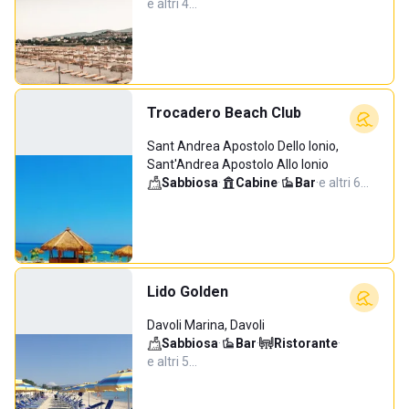
e altri 4…
Trocadero Beach Club
Sant Andrea Apostolo Dello Ionio,
Sant'Andrea Apostolo Allo Ionio
Sabbiosa
·
Cabine
·
Bar
·
e altri 6…
Lido Golden
Davoli Marina, Davoli
Sabbiosa
·
Bar
·
Ristorante
·
e altri 5…