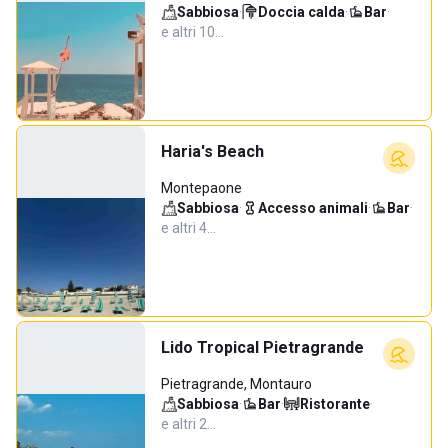
Sabbiosa
·
Doccia calda
·
Bar
·
e altri 10…
Haria's Beach
Montepaone
Sabbiosa
·
Accesso animali
·
Bar
·
e altri 4…
Lido Tropical Pietragrande
Pietragrande, Montauro
Sabbiosa
·
Bar
·
Ristorante
·
e altri 2…