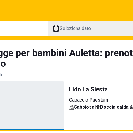
Seleziona date
gge per bambini Auletta: prenot
no
ti
Lido La Siesta
Capaccio Paestum
Sabbiosa
·
Doccia calda
·