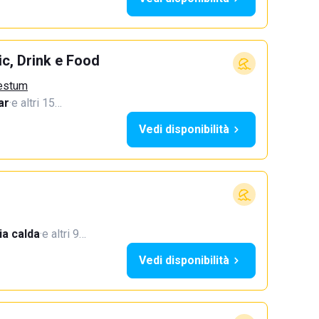
c, Drink e Food
aestum
ar
·
e altri 15…
Vedi disponibilità
a calda
·
e altri 9…
Vedi disponibilità