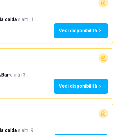
a calda
·
e altri 11…
Vedi disponibilità
Bar
·
e altri 3…
Vedi disponibilità
a calda
·
e altri 9…