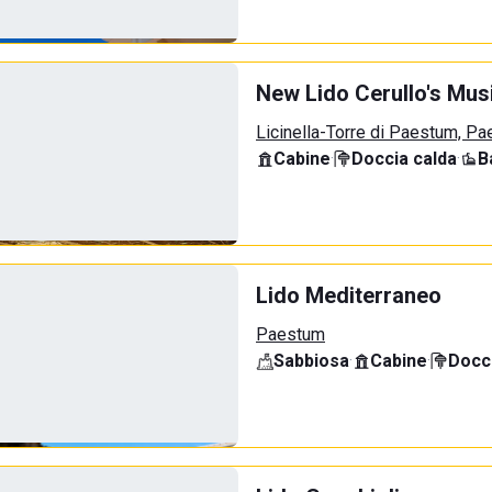
New Lido Cerullo's Musi
Licinella-Torre di Paestum, P
Cabine
·
Doccia calda
·
B
Lido Mediterraneo
Paestum
Sabbiosa
·
Cabine
·
Docci