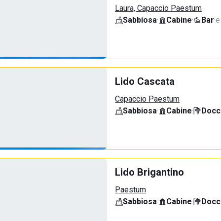
Laura, Capaccio Paestum
Sabbiosa
·
Cabine
·
Bar
·
e
Lido Cascata
Capaccio Paestum
Sabbiosa
·
Cabine
·
Docci
Lido Brigantino
Paestum
Sabbiosa
·
Cabine
·
Docci