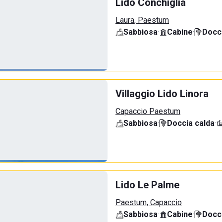
Lido Conchiglia
Laura, Paestum
Sabbiosa
·
Cabine
·
Docci
Villaggio Lido Linora
Capaccio Paestum
Sabbiosa
·
Doccia calda
·
Lido Le Palme
Paestum, Capaccio
Sabbiosa
·
Cabine
·
Docci