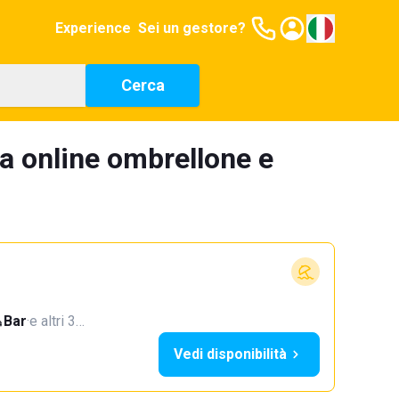
Experience
Sei un gestore?
Cerca
a online ombrellone e
Bar
·
e altri 3…
Vedi disponibilità