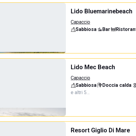
Lido Bluemarinebeach
Capaccio
Sabbiosa
·
Bar
·
Ristoran
Lido Mec Beach
Capaccio
Sabbiosa
·
Doccia calda
·
e altri 5…
Resort Giglio Di Mare