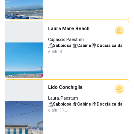
Laura Mare Beach
Capaccio Paestum
Sabbiosa
·
Cabine
·
Doccia calda
·
e altri 8…
Lido Conchiglia
Laura, Paestum
Sabbiosa
·
Cabine
·
Doccia calda
·
e altri 11…