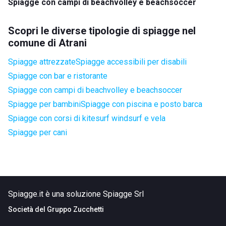
Spiagge con campi di beachvolley e beachsoccer
Scopri le diverse tipologie di spiagge nel
comune di Atrani
Spiagge attrezzate
Spiagge accessibili per disabili
Spiagge con bar e ristorante
Spiagge con campi di beachvolley e beachsoccer
Spiagge per bambini
Spiagge con piscina e posto barca
Spiagge con corsi di kitesurf windsurf e vela
Spiagge per cani
Spiagge.it è una soluzione Spiagge Srl
Società del
Gruppo Zucchetti