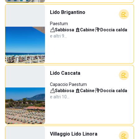
Lido Brigantino
Paestum
Sabbiosa
·
Cabine
·
Doccia calda
·
e altri 9…
Lido Cascata
Capaccio Paestum
Sabbiosa
·
Cabine
·
Doccia calda
·
e altri 10…
Villaggio Lido Linora