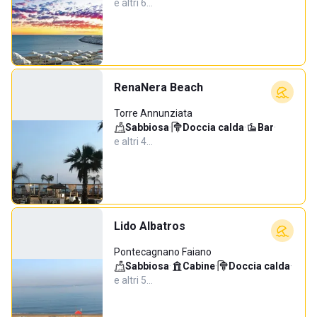
e altri 6…
RenaNera Beach
Torre Annunziata
Sabbiosa
·
Doccia calda
·
Bar
·
e altri 4…
Lido Albatros
Pontecagnano Faiano
Sabbiosa
·
Cabine
·
Doccia calda
·
e altri 5…