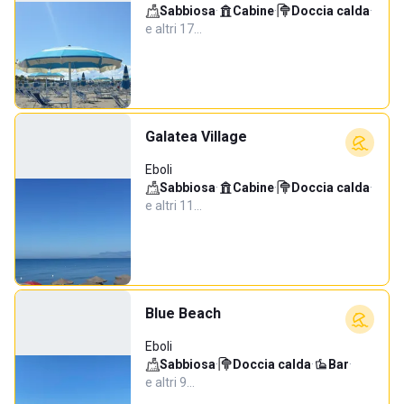
Sabbiosa
·
Cabine
·
Doccia calda
·
e altri 17…
Galatea Village
Eboli
Sabbiosa
·
Cabine
·
Doccia calda
·
e altri 11…
Blue Beach
Eboli
Sabbiosa
·
Doccia calda
·
Bar
·
e altri 9…