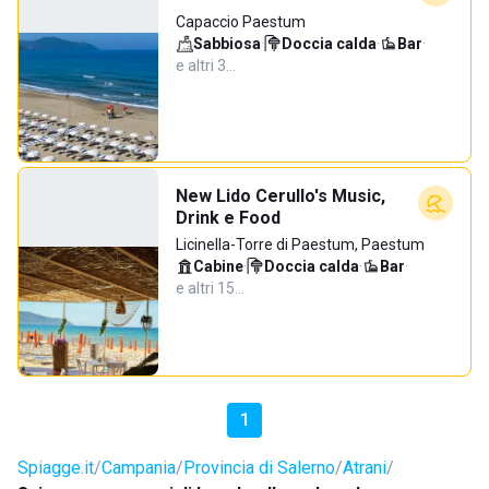
Capaccio Paestum
Sabbiosa
·
Doccia calda
·
Bar
·
e altri 3…
New Lido Cerullo's Music,
Drink e Food
Licinella-Torre di Paestum, Paestum
Cabine
·
Doccia calda
·
Bar
·
e altri 15…
1
Spiagge.it
Campania
Provincia di Salerno
Atrani