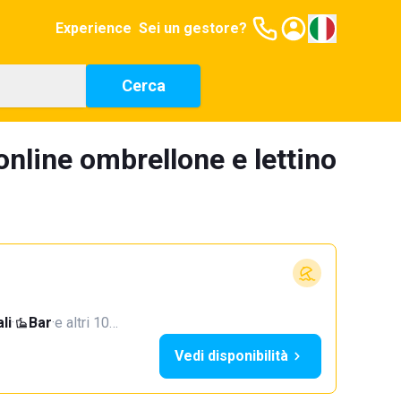
Experience
Sei un gestore?
Cerca
online ombrellone e lettino
li
·
Bar
·
e altri 10…
Vedi disponibilità