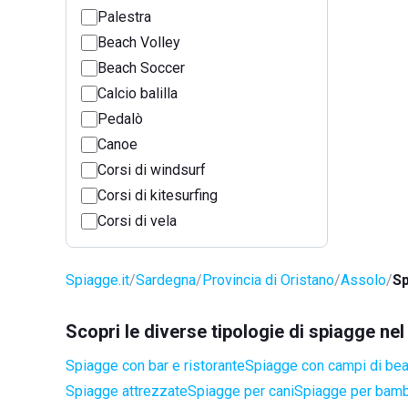
Palestra
Beach Volley
Beach Soccer
Calcio balilla
Pedalò
Canoe
Corsi di windsurf
Corsi di kitesurfing
Corsi di vela
Spiagge.it
Sardegna
Provincia di Oristano
Assolo
Sp
Scopri le diverse tipologie di spiagge n
Spiagge con bar e ristorante
Spiagge con campi di be
Spiagge attrezzate
Spiagge per cani
Spiagge per bamb