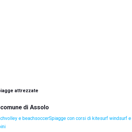
iagge attrezzate
el comune di Assolo
achvolley e beachsoccer
Spiagge con corsi di kitesurf windsurf e
ini