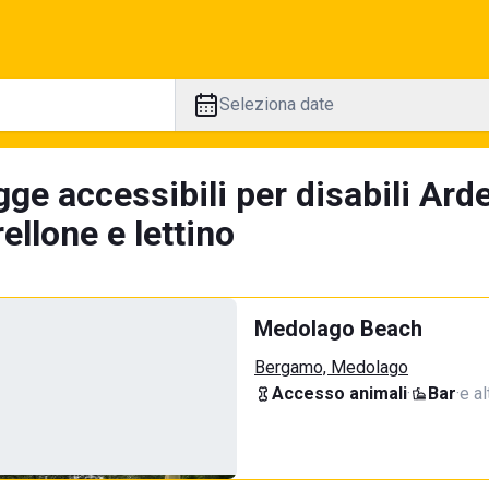
Seleziona date
ge accessibili per disabili Ard
llone e lettino
Medolago Beach
Bergamo, Medolago
Accesso animali
·
Bar
·
e al