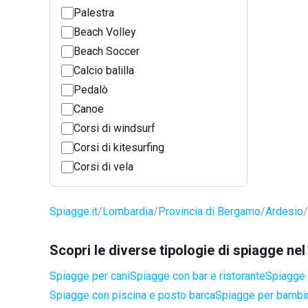
Palestra
Beach Volley
Beach Soccer
Calcio balilla
Pedalò
Canoe
Corsi di windsurf
Corsi di kitesurfing
Corsi di vela
Spiagge.it
Lombardia
Provincia di Bergamo
Ardesio
Scopri le diverse tipologie di spiagge ne
Spiagge per cani
Spiagge con bar e ristorante
Spiagge a
Spiagge con piscina e posto barca
Spiagge per bambi