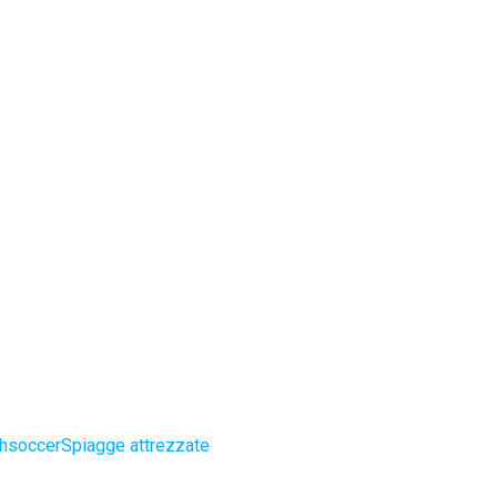
chsoccer
Spiagge attrezzate