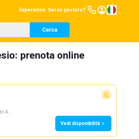
Experience
Sei un gestore?
Cerca
esio: prenota online
tri 4…
Vedi disponibilità