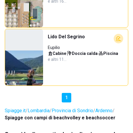
e altri 16…
Lido Del Segrino
Eupilio
Cabine
·
Doccia calda
·
Piscina
·
e altri 11…
1
Spiagge.it
Lombardia
Provincia di Sondrio
Ardenno
Spiagge con campi di beachvolley e beachsoccer