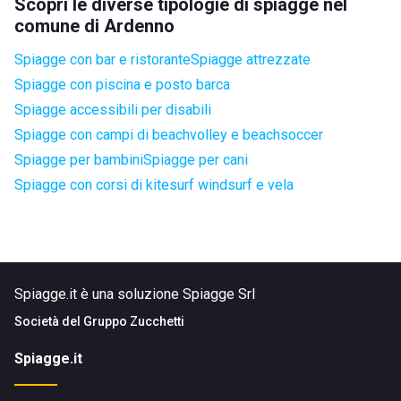
Scopri le diverse tipologie di spiagge nel
comune di Ardenno
Spiagge con bar e ristorante
Spiagge attrezzate
Spiagge con piscina e posto barca
Spiagge accessibili per disabili
Spiagge con campi di beachvolley e beachsoccer
Spiagge per bambini
Spiagge per cani
Spiagge con corsi di kitesurf windsurf e vela
Spiagge.it è una soluzione Spiagge Srl
Società del
Gruppo Zucchetti
Spiagge.it