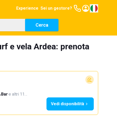
Experience
Sei un gestore?
Cerca
rf e vela Ardea: prenota
Bar
·
e altri 11…
Vedi disponibilità