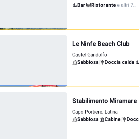
Bar
·
Ristorante
·
e altri 7…
Le Ninfe Beach Club
Castel Gandolfo
Sabbiosa
·
Doccia calda
·
Stabilimento Miramare
Capo Portiere, Latina
Sabbiosa
·
Cabine
·
Docci