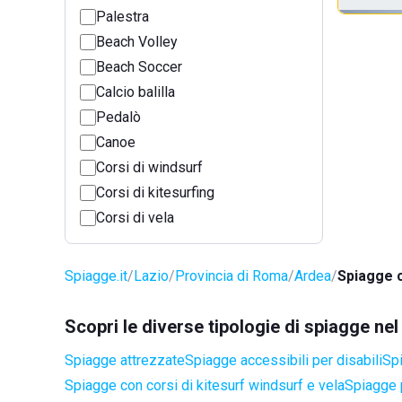
Palestra
Beach Volley
Beach Soccer
Calcio balilla
Pedalò
Canoe
Corsi di windsurf
Corsi di kitesurfing
Corsi di vela
Spiagge.it
Lazio
Provincia di Roma
Ardea
Spiagge c
Scopri le diverse tipologie di spiagge n
Spiagge attrezzate
Spiagge accessibili per disabili
Spi
Spiagge con corsi di kitesurf windsurf e vela
Spiagge 