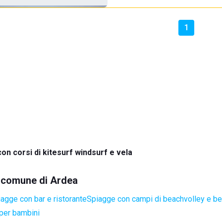
1
on corsi di kitesurf windsurf e vela
el comune di Ardea
agge con bar e ristorante
Spiagge con campi di beachvolley e b
per bambini