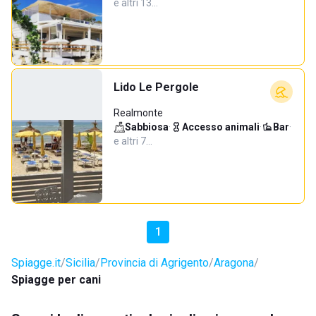
e altri 13…
Lido Le Pergole
Realmonte
Sabbiosa
·
Accesso animali
·
Bar
·
e altri 7…
1
Spiagge.it
Sicilia
Provincia di Agrigento
Aragona
Spiagge per cani