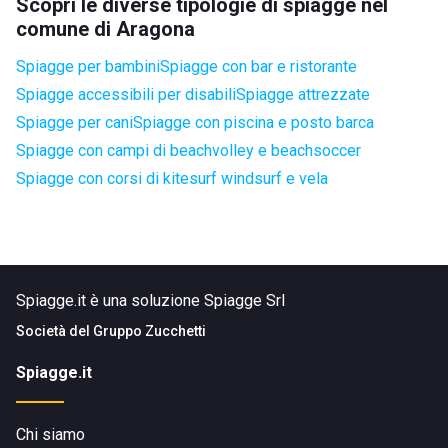
Scopri le diverse tipologie di spiagge nel
comune di Aragona
Spiagge per bambini
Spiagge con bar e ristorante
Spiagge accessibili per disabili
Spiagge attrezzate
Spiagge per cani
Spiagge con piscina e posto barca
Spiagge con campi di beachvolley e beachsoccer
Spiagge con corsi di kitesurf windsurf e vela
Spiagge.it è una soluzione Spiagge Srl
Società del
Gruppo Zucchetti
Spiagge.it
Chi siamo