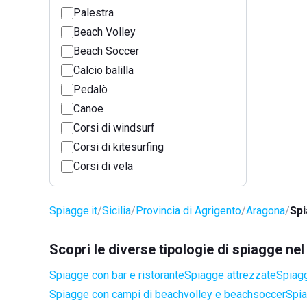
Palestra
Beach Volley
Beach Soccer
Calcio balilla
Pedalò
Canoe
Corsi di windsurf
Corsi di kitesurfing
Corsi di vela
Spiagge.it
Sicilia
Provincia di Agrigento
Aragona
Spi
Scopri le diverse tipologie di spiagge n
Spiagge con bar e ristorante
Spiagge attrezzate
Spiagg
Spiagge con campi di beachvolley e beachsoccer
Spia