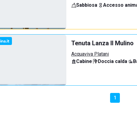
Sabbiosa
·
Accesso anima
Tenuta Lanza Il Mulino
Acquaviva Platani
Cabine
·
Doccia calda
·
B
1