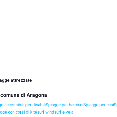
agge attrezzate
el comune di Aragona
e accessibili per disabili
Spiagge per bambini
Spiagge per cani
S
gge con corsi di kitesurf windsurf e vela