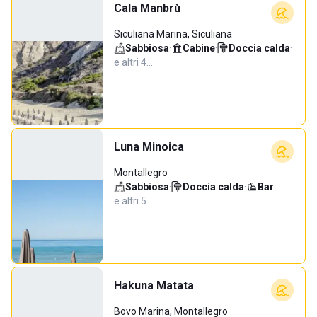
Cala Manbrù
Siculiana Marina, Siculiana
Sabbiosa
·
Cabine
·
Doccia calda
·
e altri 4…
Luna Minoica
Montallegro
Sabbiosa
·
Doccia calda
·
Bar
·
e altri 5…
Hakuna Matata
Bovo Marina, Montallegro