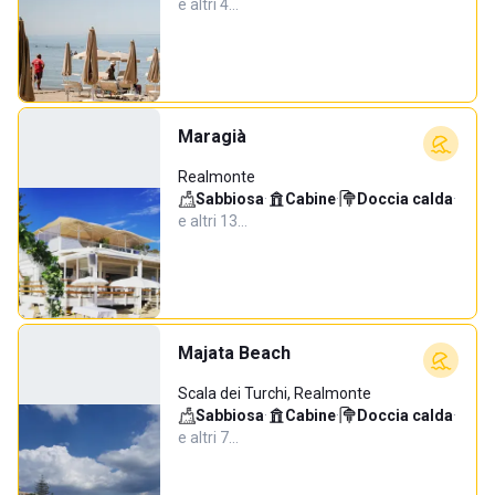
e altri 4…
Maragià
Realmonte
Sabbiosa
·
Cabine
·
Doccia calda
·
e altri 13…
Majata Beach
Scala dei Turchi, Realmonte
Sabbiosa
·
Cabine
·
Doccia calda
·
e altri 7…