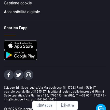
Gestione cookie
Accessibilità digitale
Scarica l'app
Spiagge Srl - Sede legale: Via Marecchiese 48, 47923 Rimini (RN), IT -
capitale sociale Euro 31245,57 - Iscritta al registro delle imprese di Rimini
Sede operativa: Via Flaminia 180, 47924 Rimini (RN), IT
-
+39 0541 772375
-
info@spiagge.it
- p.i./c.f. 04536640404
Mappa
Filtra
©
2026
Spiagge Srl. Tutti i diritti riservati.