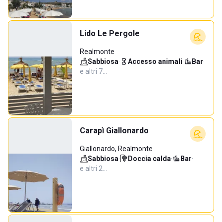
Lido Le Pergole
Realmonte
Sabbiosa
·
Accesso animali
·
Bar
·
e altri 7…
Carapì Giallonardo
Giallonardo, Realmonte
Sabbiosa
·
Doccia calda
·
Bar
·
e altri 2…