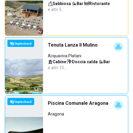
Sabbiosa
·
Bar
·
Ristorante
·
e altri 5…
Tenuta Lanza Il Mulino
Acquaviva Platani
Cabine
·
Doccia calda
·
Bar
·
e altri 10…
Piscina Comunale Aragona
Aragona