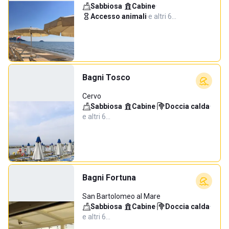
Sabbiosa
·
Cabine
·
Accesso animali
·
e altri 6…
Bagni Tosco
Cervo
Sabbiosa
·
Cabine
·
Doccia calda
·
e altri 6…
Bagni Fortuna
San Bartolomeo al Mare
Sabbiosa
·
Cabine
·
Doccia calda
·
e altri 6…