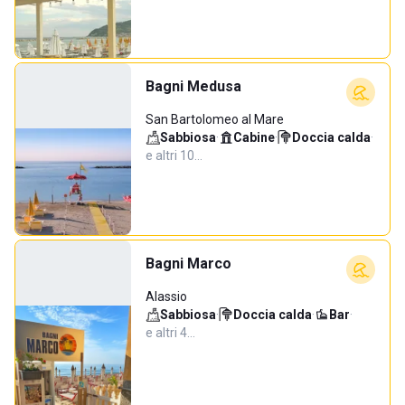
Bagni Medusa
San Bartolomeo al Mare
Sabbiosa
·
Cabine
·
Doccia calda
·
e altri 10…
Bagni Marco
Alassio
Sabbiosa
·
Doccia calda
·
Bar
·
e altri 4…