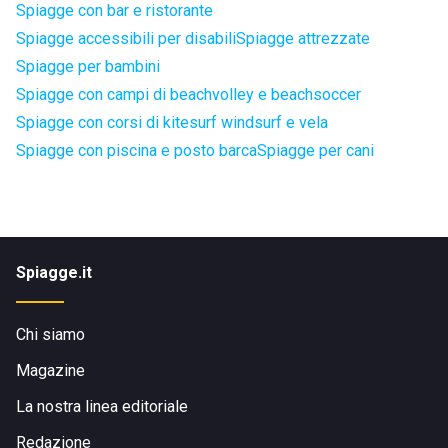
Spiagge con bar e ristorante
Spiagge accessibili per disabili
Spiagge attrezzate
Spiagge per bambini
Spiagge con campi di beachvolley e beachsoccer
Spiagge con corsi di kitesurf windsurf e vela
Spiagge con piscina e posto barca
Spiagge per cani
Spiagge.it
Chi siamo
Magazine
La nostra linea editoriale
Redazione