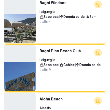
Bagni Windsor
Laigueglia
Sabbiosa
·
Doccia calda
·
Bar
·
e altri 4…
Bagni Pino Beach Club
Laigueglia
Sabbiosa
·
Cabine
·
Doccia calda
·
e altri 9…
Aloha Beach
Alassio