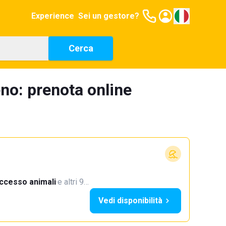
Experience
Sei un gestore?
Cerca
no: prenota online
ccesso animali
·
e altri 9…
Vedi disponibilità