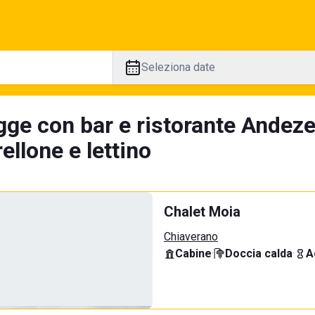
Seleziona date
gge con bar e ristorante Andeze
llone e lettino
Chalet Moia
Chiaverano
Cabine
·
Doccia calda
·
A