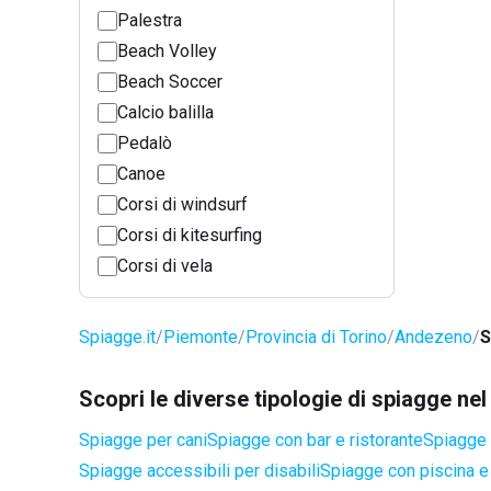
Palestra
Beach Volley
Beach Soccer
Calcio balilla
Pedalò
Canoe
Corsi di windsurf
Corsi di kitesurfing
Corsi di vela
Spiagge.it
Piemonte
Provincia di Torino
Andezeno
S
Scopri le diverse tipologie di spiagge n
Spiagge per cani
Spiagge con bar e ristorante
Spiagge 
Spiagge accessibili per disabili
Spiagge con piscina e