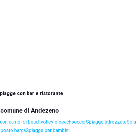
piagge con bar e ristorante
el comune di Andezeno
con campi di beachvolley e beachsoccer
Spiagge attrezzate
Spia
 posto barca
Spiagge per bambini