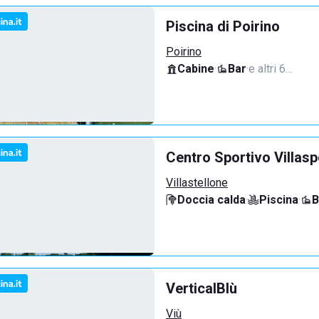
Piscina di Poirino
Poirino
Cabine
·
Bar
·
e altri 6…
Centro Sportivo Villasp
Villastellone
Doccia calda
·
Piscina
·
B
VerticalBlù
Viù