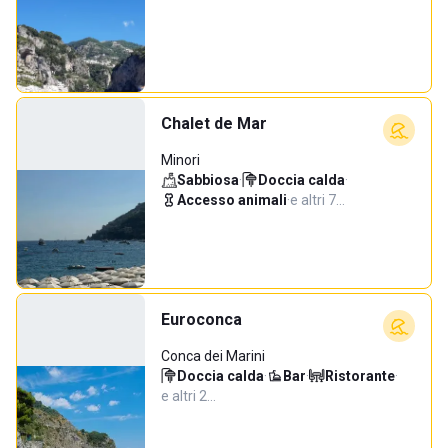
Chalet de Mar
Minori
Sabbiosa
·
Doccia calda
·
Accesso animali
·
e altri 7…
Euroconca
Conca dei Marini
Doccia calda
·
Bar
·
Ristorante
·
e altri 2…