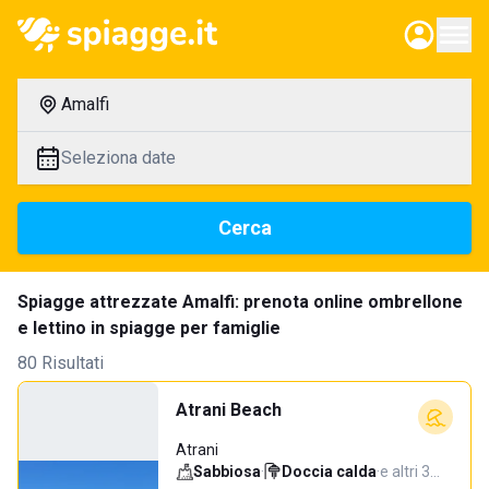
Amalfi
Seleziona date
Cerca
Spiagge attrezzate Amalfi: prenota online ombrellone
e lettino in spiagge per famiglie
80 Risultati
Atrani Beach
Atrani
Sabbiosa
·
Doccia calda
·
e altri 3…