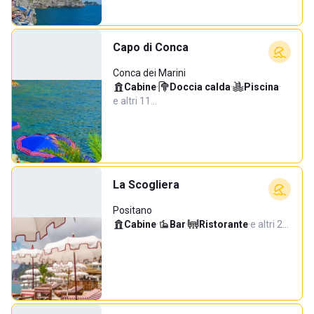
Capo di Conca
Conca dei Marini
Cabine
·
Doccia calda
·
Piscina
·
e altri 11…
La Scogliera
Positano
Cabine
·
Bar
·
Ristorante
·
e altri 2…