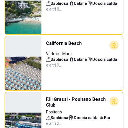
Sabbiosa
·
Cabine
·
Doccia calda
·
e altri 8…
California Beach
Vietri sul Mare
Sabbiosa
·
Cabine
·
Doccia calda
·
e altri 9…
F.lli Grassi - Positano Beach
Club
Positano
Sabbiosa
·
Doccia calda
·
Bar
·
e altri 2…