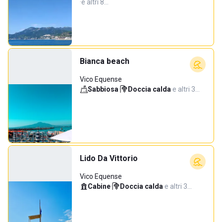
·
e altri 8…
Bianca beach
Vico Equense
Sabbiosa
·
Doccia calda
·
e altri 3…
Lido Da Vittorio
Vico Equense
Cabine
·
Doccia calda
·
e altri 3…