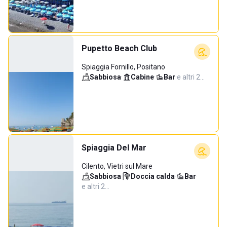
Pupetto Beach Club
Spiaggia Fornillo, Positano
Sabbiosa
·
Cabine
·
Bar
·
e altri 2…
Spiaggia Del Mar
Cilento, Vietri sul Mare
Sabbiosa
·
Doccia calda
·
Bar
·
e altri 2…