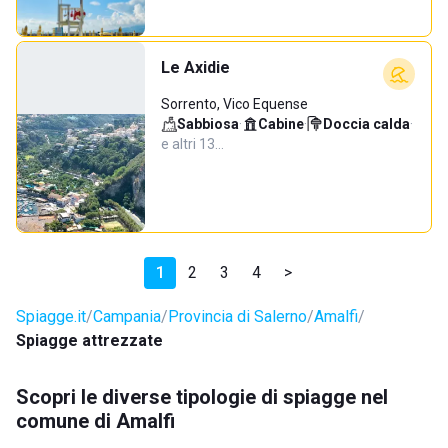
Le Axidie
Sorrento, Vico Equense
Sabbiosa
·
Cabine
·
Doccia calda
·
e altri 13…
1
2
3
4
>
Spiagge.it
Campania
Provincia di Salerno
Amalfi
Spiagge attrezzate
Scopri le diverse tipologie di spiagge nel
comune di Amalfi