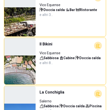
Vico Equense
Doccia calda
·
Bar
·
Ristorante
·
e altri 3…
Il Bikini
Vico Equense
Sabbiosa
·
Cabine
·
Doccia calda
·
e altri 8…
La Conchiglia
Salerno
Sabbiosa
·
Doccia calda
·
Piscina