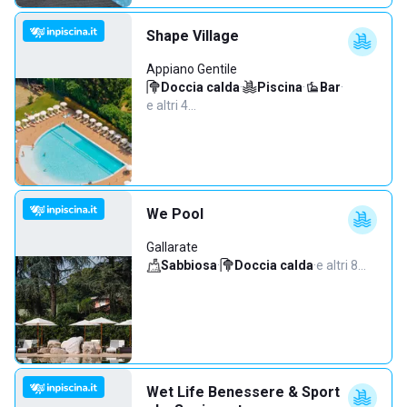
Shape Village
Appiano Gentile
Doccia calda
·
Piscina
·
Bar
·
e altri 4…
We Pool
Gallarate
Sabbiosa
·
Doccia calda
·
e altri 8…
Wet Life Benessere & Sport