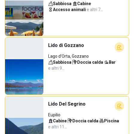
Sabbiosa
·
Cabine
·
Accesso animali
·
e altri 7…
Lido di Gozzano
Lago d'Orta, Gozzano
Sabbiosa
·
Doccia calda
·
Bar
·
e altri 9…
Lido Del Segrino
Eupilio
Cabine
·
Doccia calda
·
Piscina
·
e altri 11…