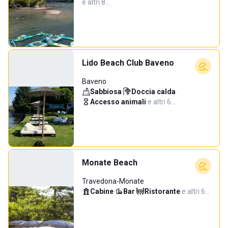
e altri 8…
Lido Beach Club Baveno
Baveno
Sabbiosa
·
Doccia calda
·
Accesso animali
·
e altri 6…
Monate Beach
Travedona-Monate
Cabine
·
Bar
·
Ristorante
·
e altri 6…