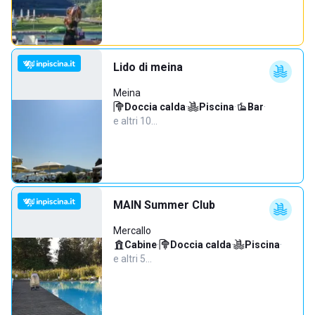
Lido di meina
Meina
Doccia calda
·
Piscina
·
Bar
·
e altri 10…
MAIN Summer Club
Mercallo
Cabine
·
Doccia calda
·
Piscina
·
e altri 5…