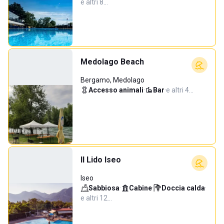
e altri 8…
Medolago Beach
Bergamo, Medolago
Accesso animali
·
Bar
·
e altri 4…
Il Lido Iseo
Iseo
Sabbiosa
·
Cabine
·
Doccia calda
·
e altri 12…