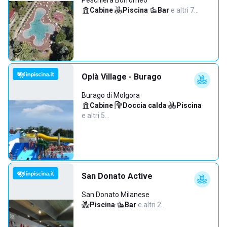
Peschiera Borromeo
Cabine
·
Piscina
·
Bar
·
e altri 7…
Oplà Village - Burago
Burago di Molgora
Cabine
·
Doccia calda
·
Piscina
·
e altri 5…
San Donato Active
San Donato Milanese
Piscina
·
Bar
·
e altri 2…