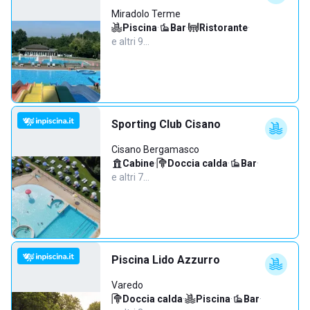
Miradolo Terme
Piscina
·
Bar
·
Ristorante
·
e altri 9…
Sporting Club Cisano
Cisano Bergamasco
Cabine
·
Doccia calda
·
Bar
·
e altri 7…
Piscina Lido Azzurro
Varedo
Doccia calda
·
Piscina
·
Bar
·