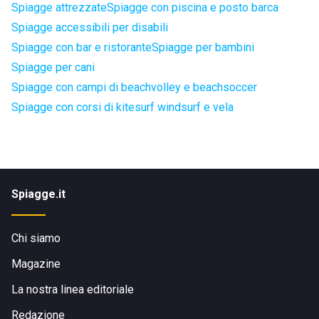
Spiagge attrezzate
Spiagge con piscina e posto barca
Spiagge accessibili per disabili
Spiagge con bar e ristorante
Spiagge per bambini
Spiagge per cani
Spiagge con campi di beachvolley e beachsoccer
Spiagge con corsi di kitesurf windsurf e vela
Spiagge.it
Chi siamo
Magazine
La nostra linea editoriale
Redazione