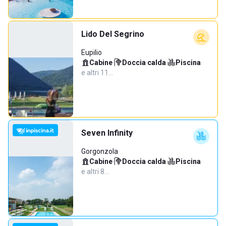
Lido Del Segrino
Eupilio
Cabine
·
Doccia calda
·
Piscina
·
e altri 11…
Seven Infinity
Gorgonzola
Cabine
·
Doccia calda
·
Piscina
·
e altri 8…