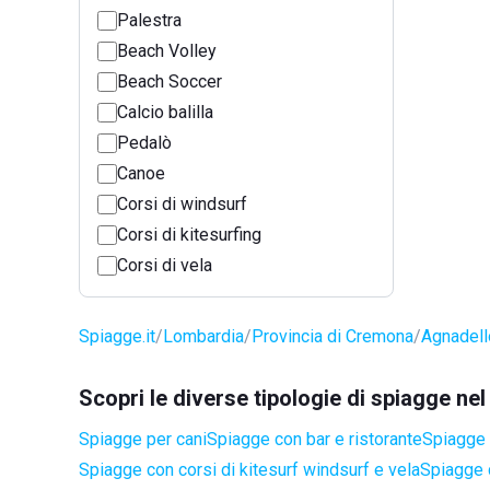
Palestra
Beach Volley
Beach Soccer
Calcio balilla
Pedalò
Canoe
Corsi di windsurf
Corsi di kitesurfing
Corsi di vela
Spiagge.it
Lombardia
Provincia di Cremona
Agnadell
Scopri le diverse tipologie di spiagge n
Spiagge per cani
Spiagge con bar e ristorante
Spiagge a
Spiagge con corsi di kitesurf windsurf e vela
Spiagge 