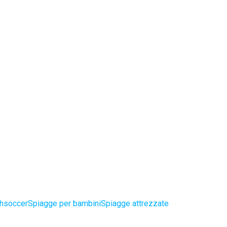
chsoccer
Spiagge per bambini
Spiagge attrezzate