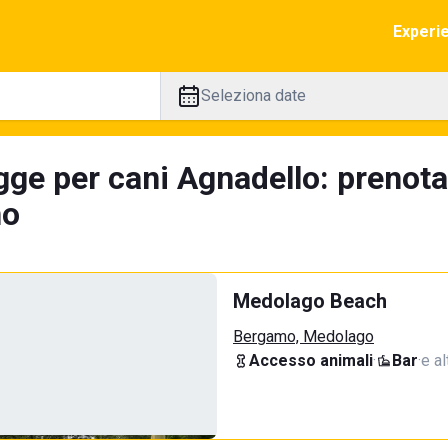
Experi
Seleziona date
gge per cani Agnadello: prenota
no
Medolago Beach
Bergamo, Medolago
Accesso animali
·
Bar
·
e al