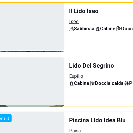
Il Lido Iseo
Iseo
Sabbiosa
·
Cabine
·
Docci
Lido Del Segrino
Eupilio
Cabine
·
Doccia calda
·
P
Piscina Lido Idea Blu
Pavia