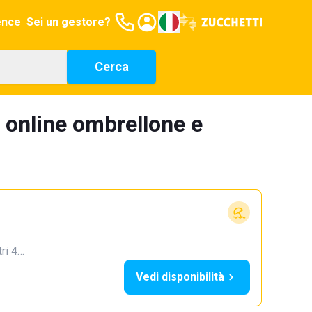
ence
Sei un gestore?
Cerca
 online ombrellone e
tri 4…
Vedi disponibilità