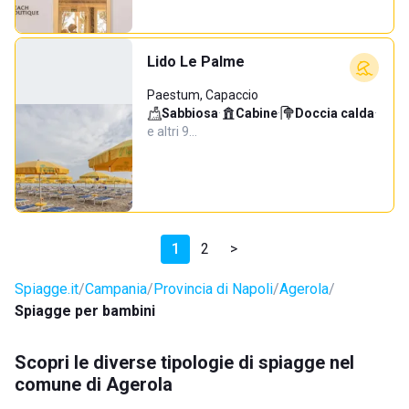
Lido Le Palme
Paestum, Capaccio
Sabbiosa
·
Cabine
·
Doccia calda
·
e altri 9…
1
2
>
Spiagge.it
Campania
Provincia di Napoli
Agerola
Spiagge per bambini
Scopri le diverse tipologie di spiagge nel
comune di Agerola