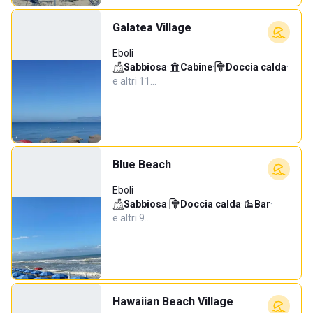
Galatea Village
Eboli
Sabbiosa
·
Cabine
·
Doccia calda
·
e altri 11…
Blue Beach
Eboli
Sabbiosa
·
Doccia calda
·
Bar
·
e altri 9…
Hawaiian Beach Village