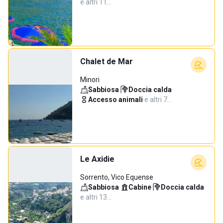
e altri 11…
Chalet de Mar
Minori
Sabbiosa
·
Doccia calda
·
Accesso animali
·
e altri 7…
Le Axidie
Sorrento, Vico Equense
Sabbiosa
·
Cabine
·
Doccia calda
·
e altri 13…