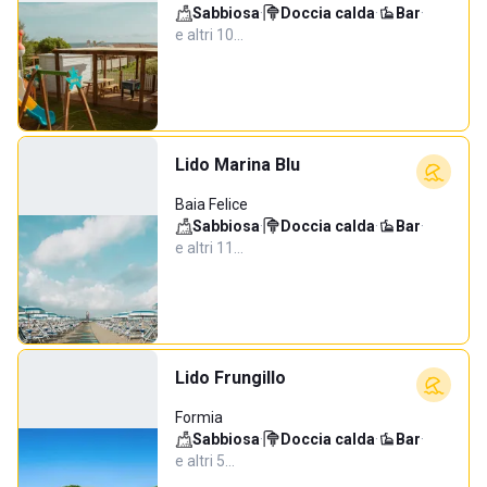
Sabbiosa
·
Doccia calda
·
Bar
·
e altri 10…
Lido Marina Blu
Baia Felice
Sabbiosa
·
Doccia calda
·
Bar
·
e altri 11…
Lido Frungillo
Formia
Sabbiosa
·
Doccia calda
·
Bar
·
e altri 5…