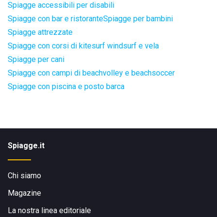
Spiagge accessibili per disabili
Spiagge con bar e ristorante
Spiagge per bambini
Spiagge attrezzate
Spiagge con corsi di kitesurf windsurf e vela
Spiagge per cani
Spiagge con campi di beachvolley e beachsoccer
Spiagge con piscina e posto barca
Spiagge.it
Chi siamo
Magazine
La nostra linea editoriale