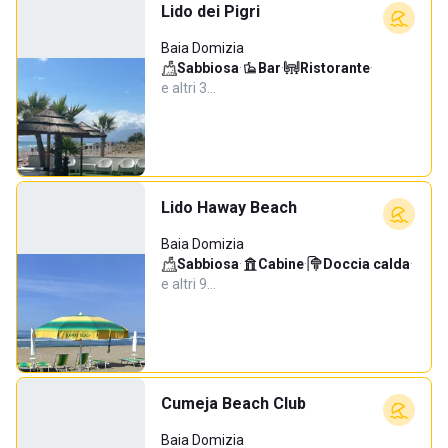
Lido dei Pigri
Baia Domizia
Sabbiosa
·
Bar
·
Ristorante
·
e altri 3…
Lido Haway Beach
Baia Domizia
Sabbiosa
·
Cabine
·
Doccia calda
·
e altri 9…
Cumeja Beach Club
Baia Domizia