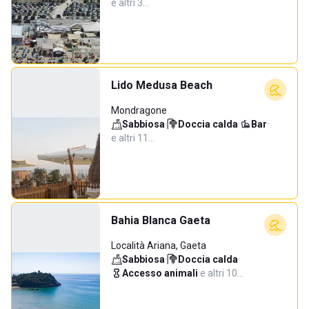
e altri 3…
Lido Medusa Beach
Mondragone
Sabbiosa
·
Doccia calda
·
Bar
·
e altri 11…
Bahia Blanca Gaeta
Località Ariana, Gaeta
Sabbiosa
·
Doccia calda
·
Accesso animali
·
e altri 10…