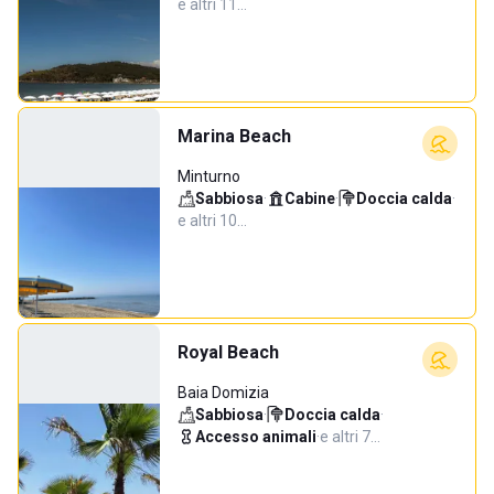
e altri 11…
Marina Beach
Minturno
Sabbiosa
·
Cabine
·
Doccia calda
·
e altri 10…
Royal Beach
Baia Domizia
Sabbiosa
·
Doccia calda
·
Accesso animali
·
e altri 7…