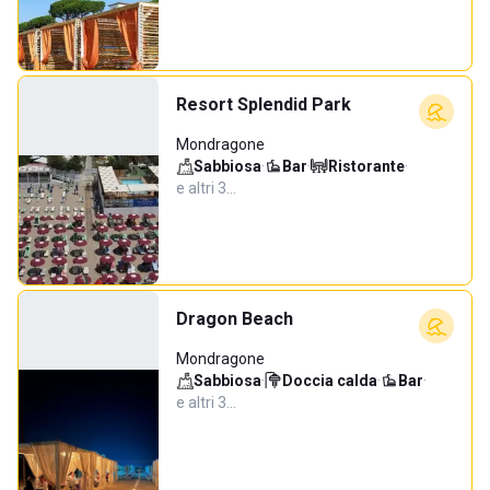
Resort Splendid Park
Mondragone
Sabbiosa
·
Bar
·
Ristorante
·
e altri 3…
Dragon Beach
Mondragone
Sabbiosa
·
Doccia calda
·
Bar
·
e altri 3…