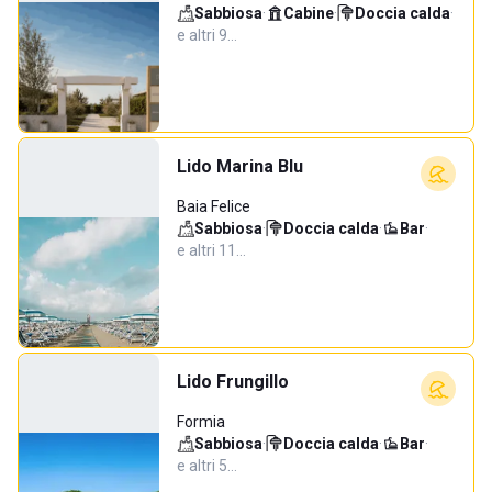
Sabbiosa
·
Cabine
·
Doccia calda
·
e altri 9…
Lido Marina Blu
Baia Felice
Sabbiosa
·
Doccia calda
·
Bar
·
e altri 11…
Lido Frungillo
Formia
Sabbiosa
·
Doccia calda
·
Bar
·
e altri 5…