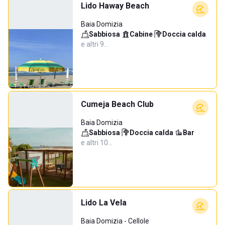
Lido Haway Beach
Baia Domizia
Sabbiosa
·
Cabine
·
Doccia calda
·
e altri 9…
Cumeja Beach Club
Baia Domizia
Sabbiosa
·
Doccia calda
·
Bar
·
e altri 10…
Lido La Vela
Baia Domizia - Cellole