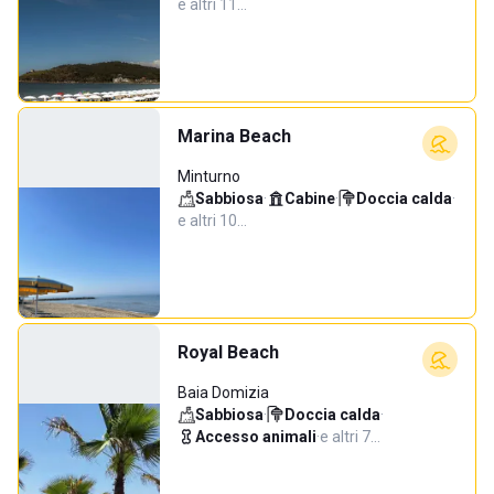
e altri 11…
Marina Beach
Minturno
Sabbiosa
·
Cabine
·
Doccia calda
·
e altri 10…
Royal Beach
Baia Domizia
Sabbiosa
·
Doccia calda
·
Accesso animali
·
e altri 7…