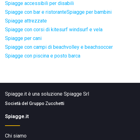
Spiagge accessibili per disabili
Spiagge con bar e ristorante
Spiagge per bambini
Spiagge attrezzate
Spiagge con corsi di kitesurf windsurf e vela
Spiagge per cani
Spiagge con campi di beachvolley e beachsoccer
Spiagge con piscina e posto barca
Spiagge.it è una soluzione Spiagge Srl
Società del
Gruppo Zucchetti
Spiagge.it
Chi siamo