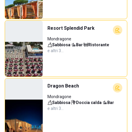
Resort Splendid Park
Mondragone
Sabbiosa
·
Bar
·
Ristorante
·
e altri 3…
Dragon Beach
Mondragone
Sabbiosa
·
Doccia calda
·
Bar
·
e altri 3…