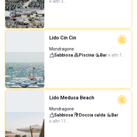
e altri 3…
Lido Cin Cin
Mondragone
Sabbiosa
·
Piscina
·
Bar
·
e altri 1…
Lido Medusa Beach
Mondragone
Sabbiosa
·
Doccia calda
·
Bar
·
e altri 11…