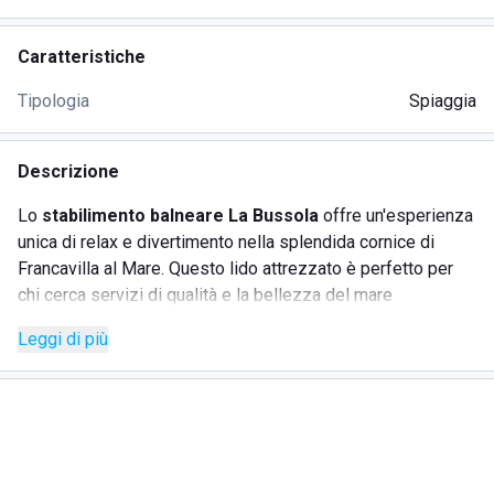
Caratteristiche
Tipologia
Spiaggia
Descrizione
Lo
stabilimento balneare La Bussola
offre un'esperienza
unica di relax e divertimento nella splendida cornice di
Francavilla al Mare. Questo lido attrezzato è perfetto per
chi cerca servizi di qualità e la bellezza del mare
abruzzese. Recentemente rinnovato, La Bussola promette
Leggi di più
momenti indimenticabili sotto il sole, con una vasta gamma
di servizi dedicati sia agli adulti che ai più piccoli.
SERVIZI OFFERTI