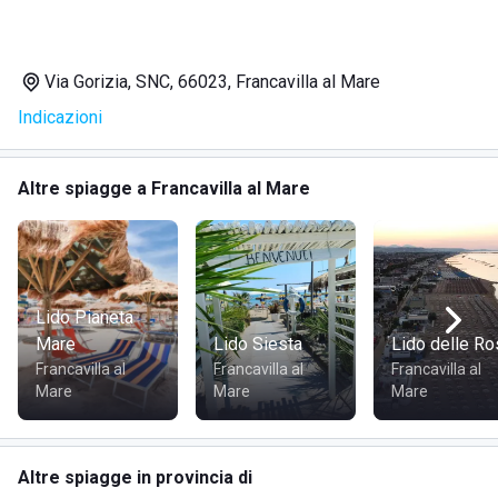
Noleggio lettini e ombrelloni
per godere del sole in
totale comfort
Aree giochi
dedicate ai bambini
Via Gorizia, SNC, 66023, Francavilla al Mare
Indicazioni
DOVE SI TROVA LA BUSSOLA
Altre spiagge a Francavilla al Mare
La Bussola si trova in Via Gorizia SNC a Francavilla al Mare,
un'incantevole località della costa adriatica in provincia di
Chieti. Il lido è situato proprio sul lungomare, in una zona
famosa per le sue spiagge ben curate e il mare cristallino,
ideale per chi desidera trascorrere giornate rilassanti con la
Lido Pianeta
famiglia o gli amici.
Mare
Lido Siesta
Lido delle R
Francavilla al
Francavilla al
Francavilla al
Mare
Mare
Mare
COME RAGGIUNGERE LA BUSSOLA
Puoi raggiungere facilmente La Bussola in auto, trovandosi
Altre spiagge in provincia di
ad una breve distanza dal centro di Francavilla al Mare. Per