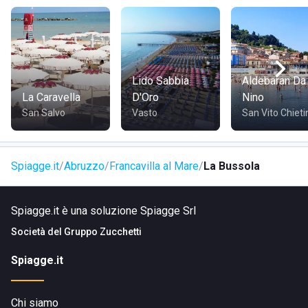
chi arriva da fuori città, l'accesso è agevolato dalla
vicinanza dell'autostrada A14. Inoltre, ci sono diverse
opzioni di parcheggio nelle vicinanze, che facilitano
l'accesso al lido per coloro che scelgono di viaggiare in
macchina.
Lido Sabbia
Aldebaran Da
La Caravella
D'Oro
Nino
San Salvo
Vasto
San Vito Chieti
Spiagge.it
Abruzzo
Francavilla al Mare
La Bussola
Spiagge.it è una soluzione Spiagge Srl
Società del
Gruppo Zucchetti
Spiagge.it
Chi siamo