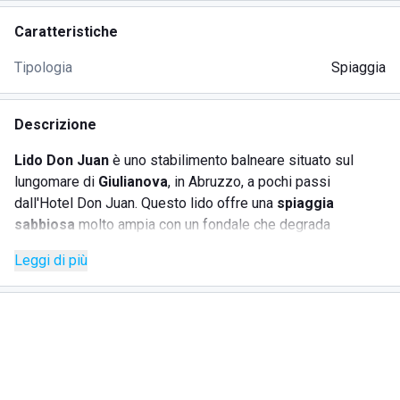
Caratteristiche
Tipologia
Spiaggia
Descrizione
Lido Don Juan
è uno stabilimento balneare situato sul
lungomare di
Giulianova
, in Abruzzo, a pochi passi
dall'Hotel Don Juan. Questo lido offre una
spiaggia
sabbiosa
molto ampia con un fondale che degrada
dolcemente e rimane basso per molti metri, rendendolo
Leggi di più
ideale per le
vacanze in famiglia
. Il Lido Don Juan si
distingue per la varietà di servizi proposti, come noleggio
ombrelloni e lettini, accesso per persone disabili, area
giochi per bambini, campo da beach volley, e un bar e
ristorante. Gli ospiti possono scegliere tra due tipologie di
ombrelloni: i classici in tela nelle prime file e splendidi
ombrelloni a palma brasiliani
per un’ombra più ampia nelle