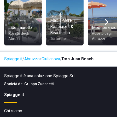
sul lungomare, nonché accesso a splendidi
parchi naturali
e numerose aree verdi.
Madia Mare
COME RAGGIUNGERE LIDO DON JUAN
Restaurant &
Lido Lauretta
Mediterraneo
Beach club
Roseto degli
Roseto degli
Il Lido Don Juan si trova all'indirizzo
Lungomare Zara, 97
,
Abruzzi
Tortoreto
Abruzzi
a solo quattro minuti di auto dalla
stazione di Giulianova
. È
anche facilmente raggiungibile dall'
aeroporto di Pescara
,
trovandosi a meno di un'ora di macchina da lì.
Spiagge.it
Abruzzo
Giulianova
Don Juan Beach
Spiagge.it è una soluzione Spiagge Srl
Società del
Gruppo Zucchetti
Spiagge.it
Chi siamo