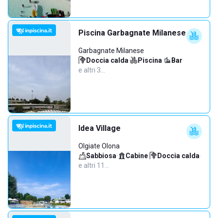
Piscina Garbagnate Milanese
Garbagnate Milanese
Doccia calda
·
Piscina
·
Bar
·
e altri 3…
Idea Village
Olgiate Olona
Sabbiosa
·
Cabine
·
Doccia calda
·
e altri 11…