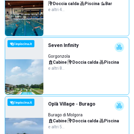
Doccia calda
·
Piscina
·
Bar
·
e altri 4…
Seven Infinity
Gorgonzola
Cabine
·
Doccia calda
·
Piscina
·
e altri 8…
Oplà Village - Burago
Burago di Molgora
Cabine
·
Doccia calda
·
Piscina
·
e altri 5…