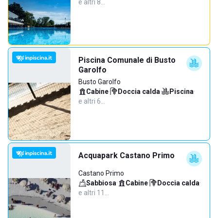
e altri 8…
Piscina Comunale di Busto
Garolfo
Busto Garolfo
Cabine
·
Doccia calda
·
Piscina
·
e altri 6…
Acquapark Castano Primo
Castano Primo
Sabbiosa
·
Cabine
·
Doccia calda
·
e altri 11…