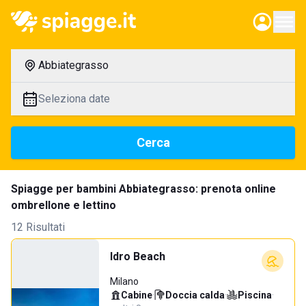
Abbiategrasso
Seleziona date
Cerca
Spiagge per bambini Abbiategrasso: prenota online
ombrellone e lettino
12 Risultati
Idro Beach
Milano
Cabine
·
Doccia calda
·
Piscina
·