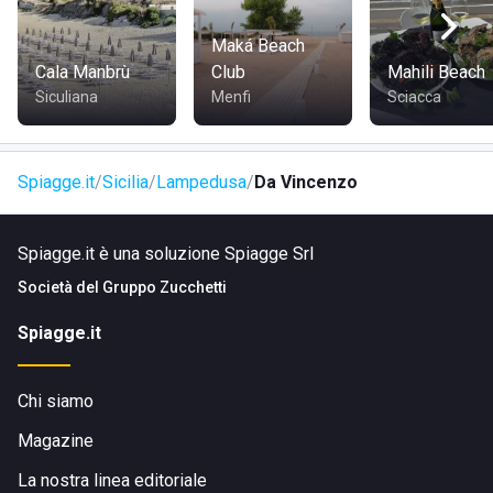
Maká Beach
Cala Manbrù
Club
Mahili Beach
Siculiana
Menfi
Sciacca
Spiagge.it
Sicilia
Lampedusa
Da Vincenzo
Spiagge.it è una soluzione Spiagge Srl
Società del
Gruppo Zucchetti
Spiagge.it
Chi siamo
Magazine
La nostra linea editoriale