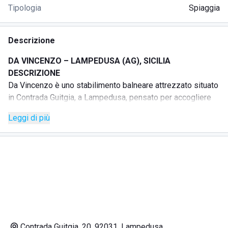
Tipologia
Spiaggia
Descrizione
DA VINCENZO – LAMPEDUSA (AG), SICILIA
DESCRIZIONE
Da Vincenzo è uno stabilimento balneare attrezzato situato
in Contrada Guitgia, a Lampedusa, pensato per accogliere
famiglie, coppie e gruppi di amici.
Leggi di più
La struttura offre servizi dedicati alla permanenza in
spiaggia, tra cui docce, bar e servizi igienici, in un ambiente
curato e accogliente.
Da Vincenzo è ideale per chi desidera trascorrere una
giornata di mare all’insegna del comfort e del relax,
usufruendo di una struttura organizzata nella zona della
Guitgia.
SERVIZI
Stabilimento balneare attrezzato
Contrada Guitgia, 20, 92031, Lampedusa