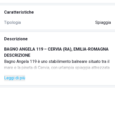
Caratteristiche
Tipologia
Spiaggia
Descrizione
BAGNO ANGELA 119 – CERVIA (RA), EMILIA-ROMAGNA
DESCRIZIONE
Bagno Angela 119 è uno stabilimento balneare situato tra il
mare e la pineta di Cervia, con un’ampia spiaggia attrezzata
e servizi pensati per famiglie, coppie e gruppi di amici.
Leggi di più
La struttura offre ombrelloni con lettini e sdraio, in un
ambiente curato e accogliente, ideale per chi desidera
trascorrere una giornata di mare all’insegna del comfort e
del relax. Sono disponibili servizi gratuiti dedicati allo
sport, al divertimento, ai bambini e all’accessibilità.
Per le persone con disabilità è presente un servizio