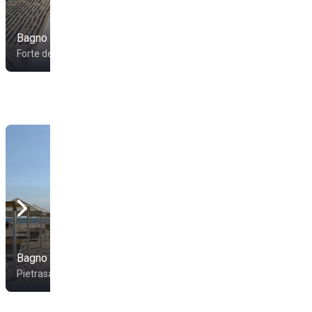
Bagno Lorenzo
Bagno Umberto
Levante
Forte dei Marmi
Forte dei Marmi
Bagno Aurora 1
Marina Torre Beach
Pietrasanta
Viareggio