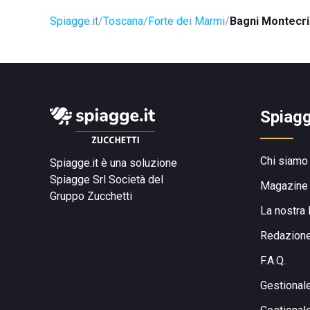
Spiagge.it
Toscana
Forte dei Marmi
Bagni Montecri
Spiagg
Chi siamo
Spiagge.it è una soluzione
Spiagge Srl
Società del
Magazine
Gruppo Zucchetti
La nostra 
Redazion
F.A.Q.
Gestional