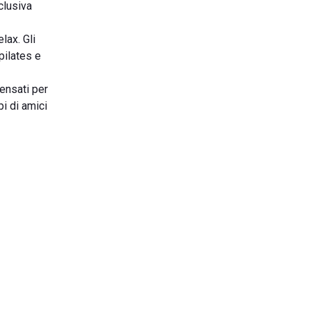
clusiva
lax. Gli
pilates e
pensati per
i di amici