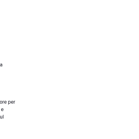
la
tore per
 e
ul