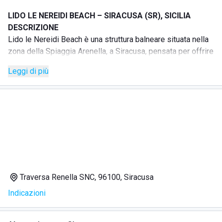
LIDO LE NEREIDI BEACH – SIRACUSA (SR), SICILIA
DESCRIZIONE
Lido le Nereidi Beach è una struttura balneare situata nella
zona della Spiaggia Arenella, a Siracusa, pensata per offrire
una giornata al mare tra comfort, relax e servizi dedicati.
Leggi di più
La struttura offre ombrelloni con lettini, area relax con
lettoni e zona lounge, in un ambiente adatto a chi desidera
trascorrere momenti piacevoli sul litorale siracusano.
SERVIZI
Ombrelloni
Lettini
Area relax con lettoni
Zona lounge
Wi-Fi
Traversa Renella SNC, 96100, Siracusa
Spiaggia accessibile a disabili
Indicazioni
Infermeria
RISTORAZIONE
La struttura dispone di bar e ristorante, con cucina della