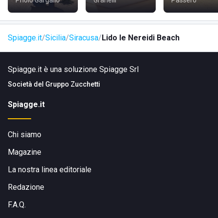
Priolo Gargallo
Granelli
Passero
Spiagge.it
Sicilia
Siracusa
Lido le Nereidi Beach
Spiagge.it è una soluzione Spiagge Srl
Società del
Gruppo Zucchetti
Spiagge.it
Chi siamo
Magazine
La nostra linea editoriale
Redazione
F.A.Q.