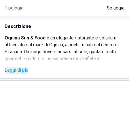
Tipologia
Spiaggia
Descrizione
Ognina Sun & Food
è un elegante ristorante e solarium
affacciato sul mare di Ognina, a pochi minuti dal centro di
Siracusa. Un luogo dove rilassarsi al sole, gustare piatti
gourmet e godere di un panorama mozzafiato in
un'atmosfera rilassata e accogliente.
Leggi di più
Il menù propone una cucina mediterranea e siciliana, con
un'attenzione particolare al pesce fresco e alle materie
prime locali. Ogni piatto è pensato per esaltare i sapori
autentici del territorio. Dalle tartare di tonno alle busiate ai
frutti di mare, l'esperienza gastronomica è curata e raffinata.
La terrazza sul mare, attrezzata con lettini e ombrelloni, è
ideale per prendere il sole, rilassarsi o gustare un cocktail
al tramonto. Durante la stagione estiva non mancano eventi,
serate musicali e cene a tema che rendono ogni giornata