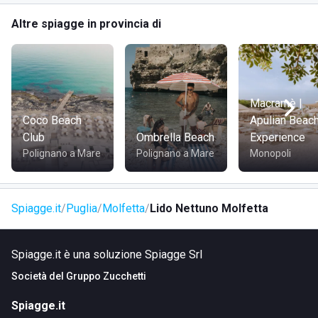
Altre spiagge in provincia di
Macramè |
Coco Beach
Apulian Beac
Club
Ombrella Beach
Experience
Polignano a Mare
Polignano a Mare
Monopoli
Spiagge.it
Puglia
Molfetta
Lido Nettuno Molfetta
Spiagge.it è una soluzione Spiagge Srl
Società del
Gruppo Zucchetti
Spiagge.it