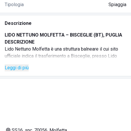
Tipologia
Spiaggia
Descrizione
LIDO NETTUNO MOLFETTA – BISCEGLIE (BT), PUGLIA
DESCRIZIONE
Lido Nettuno Molfetta è una struttura balneare il cui sito
ufficiale indica il trasferimento a Bisceglie, presso Lido
Conchiglia.
Leggi di più
La struttura è collegata alla precedente realtà di Molfetta e
viene indicata come trasferita nella nuova sede in Via
Taranto, nei pressi del porto di Bisceglie.
SERVIZI
Lido balneare
DOVE SI TROVA
Via Taranto, nei pressi del porto, Bisceglie (BT), Puglia.
COME RAGGIUNGERE
In auto: raggiungi Bisceglie e prosegui verso la zona del
SS16, snc, 70056, Molfetta