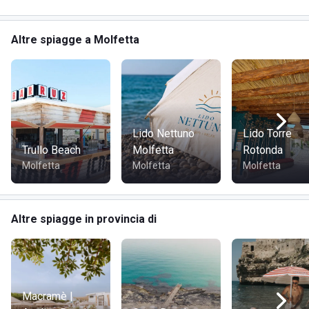
Il lido è aperto dalle 9 del mattino fino alle 24, offre
Altre spiagge a Molfetta
spettacoli musicali per intrattenere i turisti ed apre le porte
anche ai piccoli animali domestici, così da offrire anche a
loro giornate di relax.
Lido Nettuno
Lido Torre
Trullo Beach
Molfetta
Rotonda
Molfetta
Molfetta
Molfetta
Altre spiagge in provincia di
Macramè |