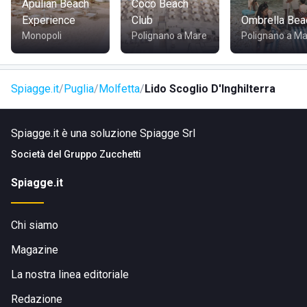
Apulian Beach
Coco Beach
Experience
Club
Ombrella Bea
Monopoli
Polignano a Mare
Polignano a M
Spiagge.it
Puglia
Molfetta
Lido Scoglio D'Inghilterra
Spiagge.it è una soluzione Spiagge Srl
Società del
Gruppo Zucchetti
Spiagge.it
Chi siamo
Magazine
La nostra linea editoriale
Redazione