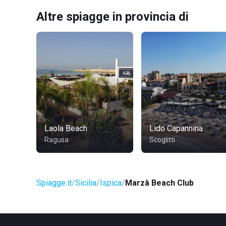
Altre spiagge in provincia di
Laola Beach
Lido Capannina
Ragusa
Scoglitti
Spiagge.it
Sicilia
Ispica
Marzà Beach Club