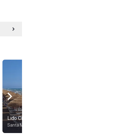
Lido Circe
Santa Maria Del Focallo