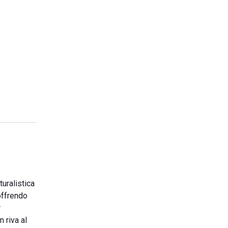
turalistica
offrendo
r
 riva al