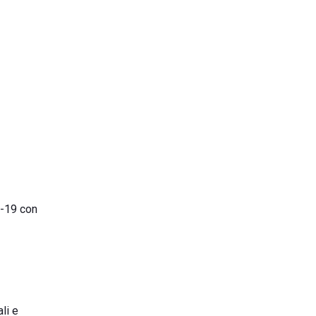
d-19 con
li e