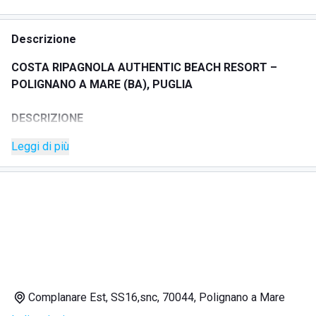
Descrizione
COSTA RIPAGNOLA AUTHENTIC BEACH RESORT –
POLIGNANO A MARE (BA), PUGLIA
DESCRIZIONE
Costa Ripagnola è un luogo affacciato sul mare della
Leggi di più
Puglia, lungo il tratto di costa tra Polignano a Mare e Mola
di Bari. Un paesaggio essenziale, fatto di pietra, muretti a
secco, trulletti e antiche tracce rurali che raccontano
l’identità più autentica di questa costa.
In questo scenario nasce un concept turistico riservato e
contemporaneo: un resort pensato per inserirsi nel
paesaggio con misura, valorizzando la memoria del luogo
attraverso architettura, materia, cura e rapporto diretto con il
mare.
Complanare Est, SS16,snc, 70044, Polignano a Mare
Acqua cristallina, sabbia dorata, anfratti naturali, angoli di