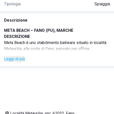
Tipologia
Spiaggia
Descrizione
META BEACH – FANO (PU), MARCHE
DESCRIZIONE
Meta Beach è uno stabilimento balneare situato in località
Metaurilia, alle porte di Fano, pensato per offrire
un’esperienza di relax, accoglienza e professionalità.
Leggi di più
La struttura è ideale per famiglie, giovani e per chi desidera
vivere una pausa dalla quotidianità in un ambiente curato e
dinamico. La spiaggia dispone di ombrelloni, lettini, gazebi
e sdraio Vip, con servizi dedicati al comfort e
all’accessibilità.
Meta Beach propone anche spazi pensati per il
divertimento e il relax, come baby park, ping pong, baby
room e lounge bar, oltre alla possibilità di ospitare eventi,
feste private, dj set e musica dal vivo.
Località Metaurilia, snc, 61032, Fano