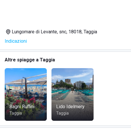
DOVE SI TROVA
Lungomare di Levante, snc, 18018, Taggia
Lungomare di Levante, 18018 Taggia (IM), Taggia.
Indicazioni
COME RAGGIUNGERE
Altre spiagge a Taggia
In auto: inserisci l’indirizzo nel navigatore.
Con i mezzi pubblici: raggiungi Taggia e prosegui verso il
Lungomare di Levante seguendo la segnaletica locale.
A piedi: se ti trovi già in zona mare, raggiungi il Lungomare
di Levante e prosegui fino alla struttura.
Bagni Ruffini
Lido Idelmery
Taggia
Taggia