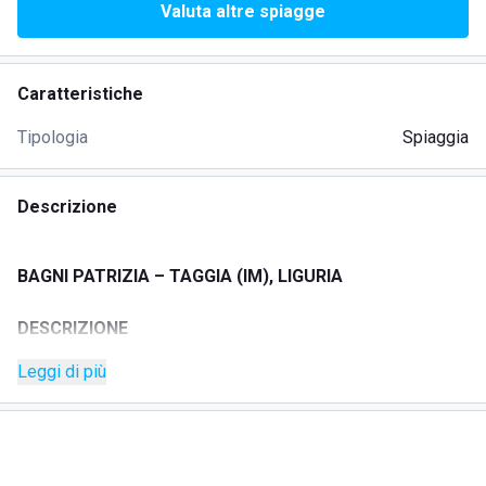
Valuta altre spiagge
Caratteristiche
Tipologia
Spiaggia
Descrizione
BAGNI PATRIZIA – TAGGIA (IM), LIGURIA
DESCRIZIONE
Leggi di più
Bagni Patrizia si trova a Taggia (IM), sul Lungomare di
Levante: una posizione comoda sul litorale per trascorrere
la giornata al mare e godersi la spiaggia in relax.
SERVIZI