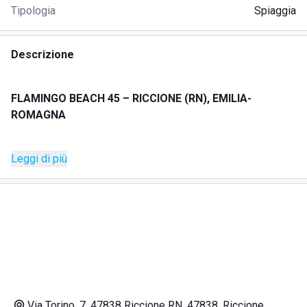
Tipologia
Spiaggia
Descrizione
FLAMINGO BEACH 45 – RICCIONE (RN), EMILIA-
ROMAGNA
Leggi di più
DESCRIZIONE
Flamingo Beach 45 è uno stabilimento balneare a Riccione,
pensato per vivere la giornata tra relax in spiaggia e
momenti conviviali, in un contesto curato con ombrelloni e
un’atmosfera dal gusto esotico.
Tra le proposte della struttura ci sono bar, ristorante e
chiringuito, con la possibilità di fermarsi per aperitivi in
Via Torino, 7, 47838 Riccione RN, 47838, Riccione