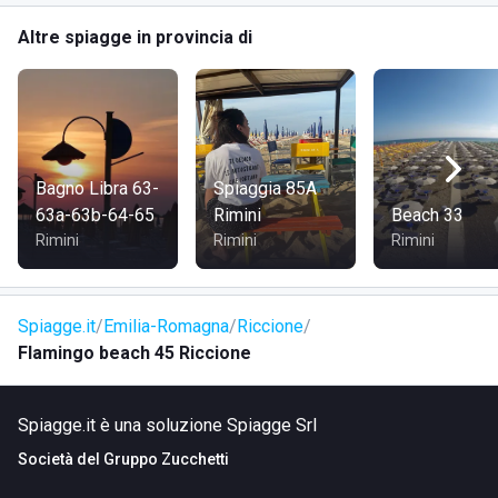
Altre spiagge in provincia di
DOVE SI TROVA
Via Torino, 7, 47838 Riccione (RN), Riccione.
COME RAGGIUNGERE
Bagno Libra 63-
Spiaggia 85A
63a-63b-64-65
Rimini
Beach 33
In auto: inserisci l’indirizzo nel navigatore.
Rimini
Rimini
Rimini
Con i mezzi pubblici: raggiungi Riccione e poi prosegui
verso Via Torino seguendo le indicazioni locali.
Spiagge.it
Emilia-Romagna
Riccione
Flamingo beach 45 Riccione
A piedi: se ti trovi già in zona, raggiungi Via Torino e
prosegui fino al civico 7.
Spiagge.it è una soluzione Spiagge Srl
Società del
Gruppo Zucchetti