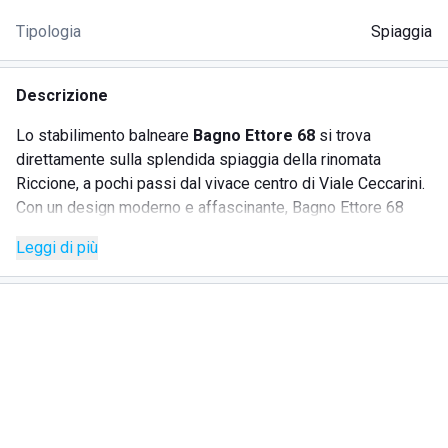
Tipologia
Spiaggia
Descrizione
Lo stabilimento balneare
Bagno Ettore 68
si trova
direttamente sulla splendida spiaggia della rinomata
Riccione, a pochi passi dal vivace centro di Viale Ceccarini.
Con un design moderno e affascinante, Bagno Ettore 68
rappresenta l'ospitalità chic e genuina tipicamente
Leggi di più
romagnola, rendendolo una scelta popolare tra famiglie e
giovani. La struttura vanta un'area piscina in legno con
strutture bianchissime e arricchite da elementi naturali.
SERVIZI
Area cabine funzionale
Servizi igienici adatti a disabili e bambini