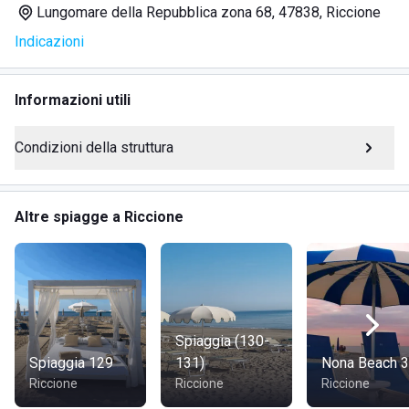
Lungomare della Repubblica zona 68, 47838, Riccione
Spogliatoi
Indicazioni
Docce
Cabine private con cassaforte e deposito giochi
Animazione per bambini e play park riservato
Informazioni utili
Tavoli da ping-pong e biliardino
Campo da beach volley con rete regolabile
Condizioni della struttura
Noleggio lettini e ombrelloni
Affitto teli da spiaggia
Frigoriferi per conservare cibi e bevande
Altre spiagge a Riccione
I bambini possono divertirsi con l'animazione, mentre il
play park offre un'area ampia, protetta e sicura. Gli adulti
possono partecipare a sfide e tornei nel campo da beach
volley. La spiaggia di sabbia finissima offre un accesso
Spiaggia (130-
comodo al mare, con la possibilità di noleggiare lettini maxi
Spiaggia 129
131)
Nona Beach 
per maggiore comfort. I frigoriferi sono a disposizione per
Riccione
Riccione
Riccione
conservar cibi e bevande.